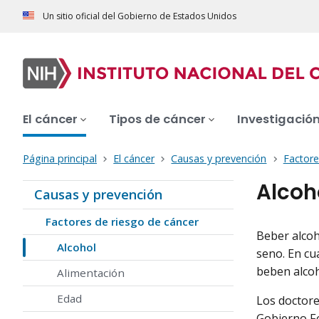
Un sitio oficial del Gobierno de Estados Unidos
El cáncer
Tipos de cáncer
Investigació
Página principal
El cáncer
Causas y prevención
Factore
Alcoh
Causas y prevención
Factores de riesgo de cáncer
Beber alcoh
Alcohol
seno. En cu
beben alcoh
Alimentación
Edad
Los doctore
Gobierno Fe