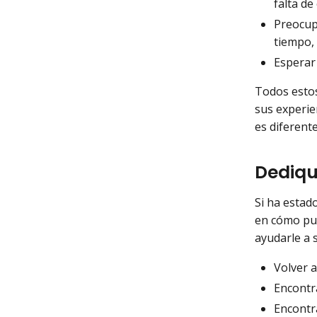
falta de
Preocup
tiempo, 
Esperar
Todos estos
sus experie
es diferent
Dediqu
Si ha estad
en cómo pue
ayudarle a 
Volver a
Encontr
Encontr