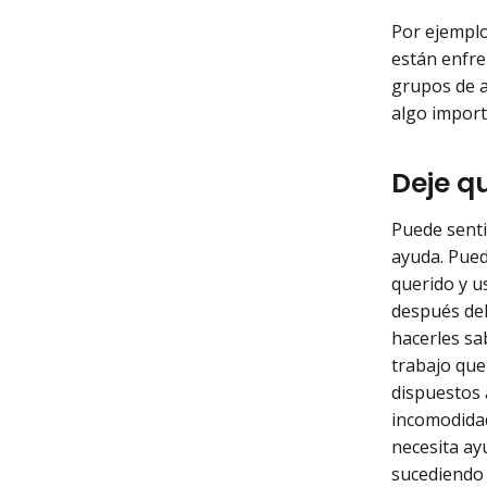
Por ejemplo
están enfre
grupos de a
algo import
Deje q
Puede senti
ayuda. Pued
querido y u
después del
hacerles sa
trabajo que
dispuestos 
incomodidad
necesita ay
sucediendo 