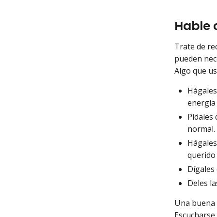
Hable 
Trate de re
pueden nece
Algo que us
Hágales 
energía 
Pídales 
normal.
Hágales
querido 
Dígales 
Deles la
Una buena c
Escucharse 