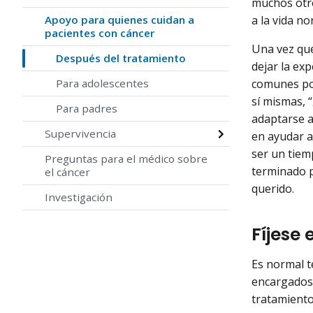
muchos otro
Apoyo para quienes cuidan a
a la vida n
pacientes con cáncer
Una vez que
Después del tratamiento
dejar la exp
Para adolescentes
comunes por
sí mismas,
Para padres
adaptarse a
Supervivencia
en ayudar a
ser un tiem
Preguntas para el médico sobre
terminado p
el cáncer
querido.
Investigación
Fíjese
Es normal t
encargados 
tratamiento