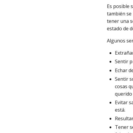
Es posible 
también se 
tener una s
estado de d
Algunos se
Extrañar
Sentir p
Echar d
Sentir s
cosas q
querido
Evitar s
está.
Resultar
Tener s