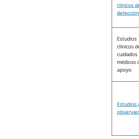
clínicos d
detección
Estudios
clínicos d
cuidados
médicos 
apoyo
Estudios 
observac