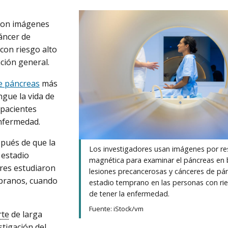
 con imágenes
cáncer de
con riesgo alto
ción general.
e páncreas
más
gue la vida de
 pacientes
enfermedad.
spués de que la
Los investigadores usan imágenes por r
 estadio
magnética para examinar el páncreas en
res estudiaron
lesiones precancerosas y cánceres de pá
mpranos, cuando
estadio temprano en las personas con rie
de tener la enfermedad.
Fuente: iStock/vm
rte
de larga
stigación del