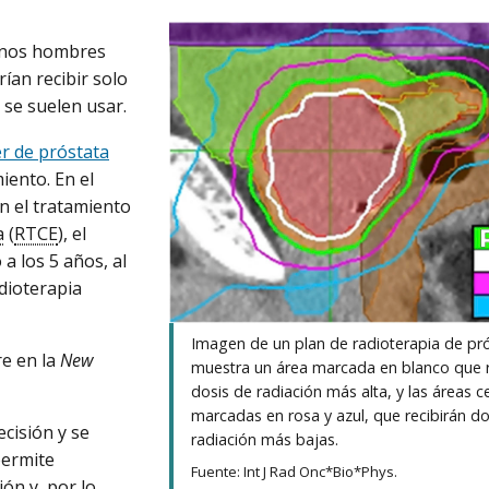
unos hombres
ían recibir solo
 se suelen usar.
r de próstata
iento. En el
n el tratamiento
a
(
RTCE
), el
a los 5 años, al
dioterapia
Imagen de un plan de radioterapia de pr
re en la
New
muestra un área marcada en blanco que re
dosis de radiación más alta, y las áreas 
marcadas en rosa y azul, que recibirán do
ecisión y se
radiación más bajas.
permite
Fuente: Int J Rad Onc*Bio*Phys.
ón y, por lo