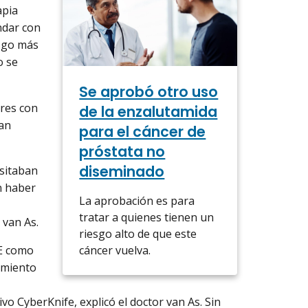
apia
ndar con
esgo más
o se
Se aprobó otro uso
bres con
de la enzalutamida
ían
para el cáncer de
próstata no
diseminado
esitaban
n haber
La aprobación es para
tratar a quienes tienen un
 van As.
riesgo alto de que este
CE como
cáncer vuelva.
tamiento
vo CyberKnife, explicó el doctor van As. Sin