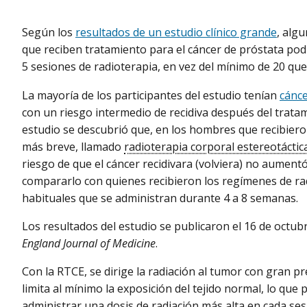
Según los
resultados de un estudio clínico grande
, alg
que reciben tratamiento para el cáncer de próstata podr
5 sesiones de radioterapia, en vez del mínimo de 20 que
La mayoría de los participantes del estudio tenían
cánce
con un riesgo intermedio de recidiva después del tratam
estudio se descubrió que, en los hombres que recibiero
más breve, llamado
radioterapia corporal estereotáctic
riesgo de que el cáncer recidivara (volviera) no aumentó 
compararlo con quienes recibieron los regímenes de ra
habituales que se administran durante 4 a 8 semanas.
Los resultados del estudio se publicaron el 16 de octub
England Journal of Medicine
.
Con la RTCE, se dirige la radiación al tumor con gran pr
limita al mínimo la exposición del tejido normal, lo que 
administrar una dosis de radiación más alta en cada sesi