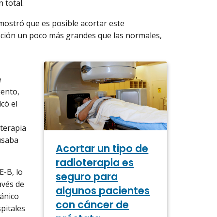
 total.
mostró que es posible acortar este
iación un poco más grandes que las normales,
e
iento,
có el
oterapia
usaba
Acortar un tipo de
radioterapia es
E-B, lo
seguro para
avés de
algunos pacientes
tánico
con cáncer de
pitales