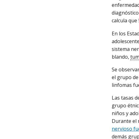
enfermedad 
diagnóstico
calcula que
En los Esta
adolescente
sistema ner
blando,
tum
Se observar
el grupo de
linfomas fu
Las tasas d
grupo étnic
niños y ado
Durante el
nervioso fu
demás grupo