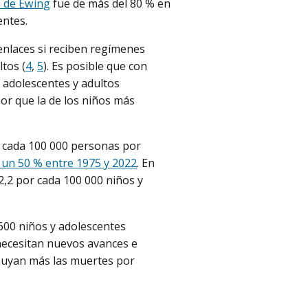
a de Ewing
fue de más del 80 % en
entes.
enlaces si reciben regímenes
tos (
4
,
5
). Es posible que con
 adolescentes y adultos
or que la de los niños más
r cada 100 000 personas por
 un 50 % entre 1975 y 2022
. En
2,2 por cada 100 000 niños y
600 niños y adolescentes
necesitan nuevos avances e
inuyan más las muertes por