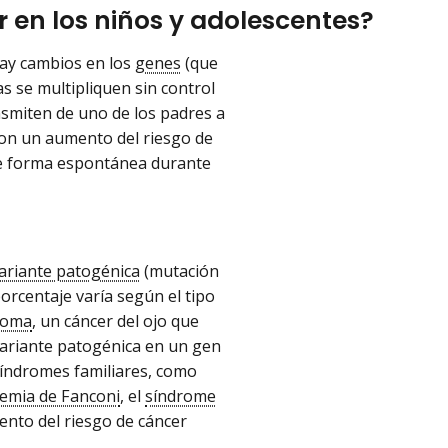
r en los niños y adolescentes?
 hay cambios en los
genes
(que
s se multipliquen sin control
nsmiten de uno de los padres a
con un aumento del riesgo de
de forma espontánea durante
ariante patogénica
(mutación
rcentaje varía según el tipo
toma
, un cáncer del ojo que
variante patogénica en un gen
 síndromes familiares, como
emia de Fanconi
, el
síndrome
ento del riesgo de cáncer