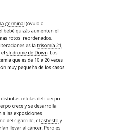
ula germinal
(óvulo o
el bebé quizás aumenten el
mas
rotos, reordenados,
lteraciones es la
trisomía 21
,
 el
síndrome de Down
. Los
emia que es de 10 a 20 veces
ción muy pequeña de los casos
istintas células del cuerpo
erpo crece y se desarrolla
 a las exposiciones
 del cigarrillo, el
asbesto
y
an llevar al cáncer. Pero es