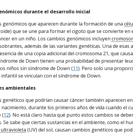
nómicos durante el desarrollo inicial
s genómicos que aparecen durante la formación de una
cél
ide) que se une para formar el cigoto que se convierte en 
áncer en un niño. Los cambios genómicos incluyen
cromoso
 sobrantes, además de las variantes genéticas. Una de esas a
resencia de una copia adicional del cromosoma 21, que causa
índrome de Down tienen una probabilidad de presentar leuc
os niños sin síndrome de Down (
11
). Pero solo una propor
 infantil se vinculan con el síndrome de Down.
es ambientales
 genéticos que podrían causar cáncer también aparecen en d
 nacimiento, durante los primeros años de vida cuando el cu
 (
12
). No está claro hasta qué punto estos cambios se deben
. Se sabe que ciertas sustancias en el ambiente, como el humo
 ultravioleta
(UV) del sol, causan cambios genéticos que podrí