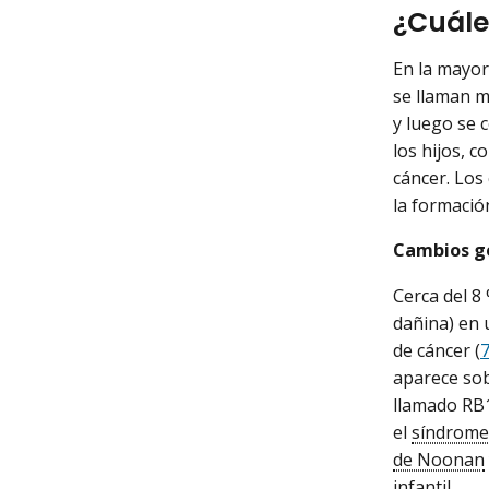
¿Cuále
En la mayor
se llaman m
y luego se 
los hijos, 
cáncer. Lo
la formación
Cambios ge
Cerca del 8
dañina) en
de cáncer (
aparece sob
llamado RB1
el
síndrome
de Noonan
infantil.