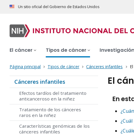
Un sitio oficial del Gobierno de Estados Unidos
El cáncer
Tipos de cáncer
Investigació
Página principal
Tipos de cáncer
Cánceres infantiles
El
El cá
Cánceres infantiles
Efectos tardíos del tratamiento
En est
anticanceroso en la niñez
Tratamiento de los cánceres
¿Cuán
raros en la niñez
¿Cuál
Características genómicas de los
¿Cuále
cánceres infantiles