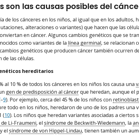
s son las causas posibles del cánce
ía de los cánceres en los niños, al igual que en los adultos,
utaciones, alteraciones o variantes) que hacen que las célula
conviertan en cáncer. Algunos cambios genéticos que se tra
conocidos como variantes de la
línea germinal
, se relacionan 
s cambios genéticos que producen cáncer también ocurren 
 de las células.
néticos hereditarios
 % al 10 % de todos los cánceres en los niños los causa una
v
 un
gen de predisposición al cáncer
que heredan, aunque el po
7
–
9
). Por ejemplo, cerca del 45 % de los niños con
retinoblas
re todo en los niños, heredaron de uno de los padres una 
 (
10
). Los niños que heredan variantes asociadas a ciertos
 de Li-Fraumeni
, el
síndrome de Beckwith-Wiedemann
, la
an
y el
síndrome de von Hippel-Lindau
, tienen también un aum