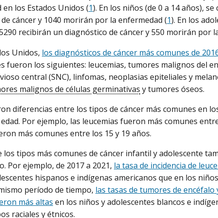
en los Estados Unidos (
1
). En los niños (de 0 a 14 años), se
 de cáncer y 1040 morirán por la enfermedad (
1
). En los ado
 5290 recibirán un diagnóstico de cáncer y 550 morirán por 
dos Unidos,
los diagnósticos de cáncer más comunes de 201
s fueron los siguientes: leucemias, tumores malignos del en
vioso central (SNC), linfomas, neoplasias epiteliales y mela
ores malignos de células germinativas
y tumores óseos.
on diferencias entre los tipos de cáncer más comunes en lo
 edad. Por ejemplo, las leucemias fueron más comunes entre 
eron más comunes entre los 15 y 19 años.
e los tipos más comunes de cáncer infantil y adolescente tam
o. Por ejemplo, de 2017 a 2021,
la tasa de incidencia de leuc
lescentes hispanos e indígenas americanos que en los niños
 mismo período de tiempo,
las tasas de tumores de encéfalo 
eron más altas
en los niños y adolescentes blancos e indíg
s raciales y étnicos.