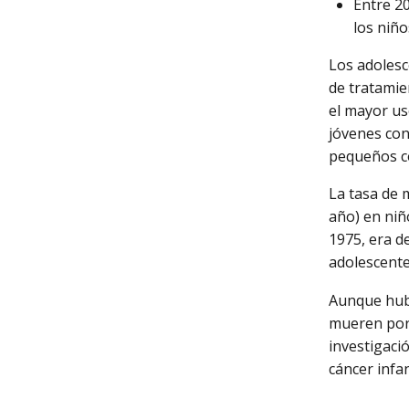
Entre 2
los niño
Los adolesc
de tratamie
el mayor us
jóvenes con
pequeños c
La tasa de 
año) en ni
1975, era d
adolescente
Aunque hubo
mueren por 
investigaci
cáncer infan