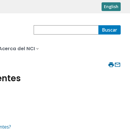
English
Buscar
Acerca del NCI
entes
entes?