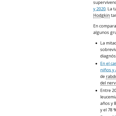
supervivenc
y 2020
. La 
Hodgkin
ta
En comparac
algunos gru
La mita
sobreviv
diagnóst
En el ca
niños y
de
rabd
del nerv
Entre 2
leucemia
años y 
y el 78 