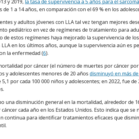
013 y 2019,
la tasa de supervivencia a 5 años para el sarcom
s de 1 a 14 años, en comparación con el 69 % en los adolesc
entes y adultos jóvenes con LLA tal vez tengan mejores des
nto pediátrico en vez de regímenes de tratamiento para adul
o de estos regímenes haya mejorado la supervivencia de los
 LLA en los últimos años, aunque la supervivencia aún es pe
on la enfermedad (
6
).
mortalidad por cáncer (el número de muertes por cáncer po
ños y adolescentes menores de 20 años
disminuyó en más de
e 5,1 por cada 100 000 niños y adolescentes; en 2022, fue de 
s.
 una disminución general en la mortalidad, alrededor de 1
cáncer cada año en los Estados Unidos. Esto indica que se 
ón continua para identificar tratamientos eficaces que dism
til.