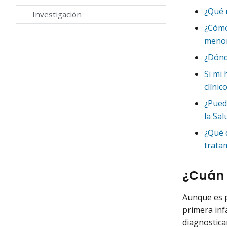
¿Qué r
Investigación
¿Cómo
menor
¿Dónd
Si mi 
clíni
¿Puede
la Sal
¿Qué d
trata
¿Cuán 
Aunque es p
primera inf
diagnostica