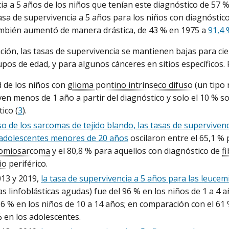
ia a 5 años de los niños que tenían este diagnóstico de 57 
tasa de supervivencia a 5 años para los niños con diagnóstic
mbién aumentó de manera drástica, de 43 % en 1975 a
91,4 
ión, las tasas de supervivencia se mantienen bajas para cie
pos de edad, y para algunos cánceres en sitios específicos. 
d de los niños con
glioma pontino intrínseco difuso
(un tipo 
en menos de 1 año a partir del diagnóstico y solo el 10 % so
ico (
3
).
so de los sarcomas de tejido blando, las tasas de superviven
 adolescentes menores de 20 años
oscilaron entre el 65,1 % 
omiosarcoma
y el 80,8 % para aquellos con diagnóstico de
f
io
periférico.
013 y 2019,
la tasa de supervivencia a 5 años para las leucemi
s linfoblásticas agudas) fue del 96 % en los niños de 1 a 4 a
86 % en los niños de 10 a 14 años; en comparación con el 61
% en los adolescentes.