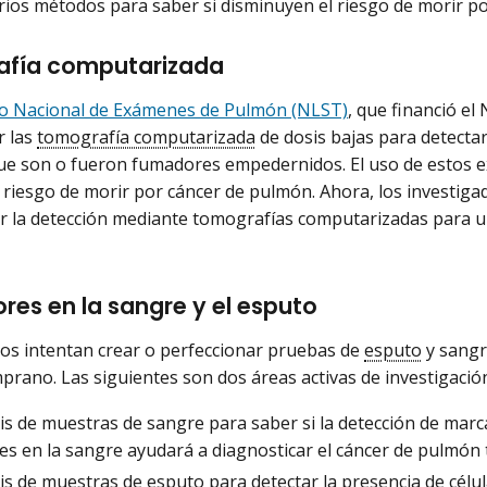
rios métodos para saber si disminuyen el riesgo de morir p
fía computarizada
io Nacional de Exámenes de Pulmón (NLST)
, que financió el
r las
tomografía computarizada
de dosis bajas para detectar
ue son o fueron fumadores empedernidos. El uso de estos 
l riesgo de morir por cáncer de pulmón. Ahora, los investi
r la detección mediante tomografías computarizadas para u
es en la sangre y el esputo
icos intentan crear o perfeccionar pruebas de
esputo
y sangr
rano. Las siguientes son dos áreas activas de investigació
sis de muestras de sangre para saber si la detección de mar
es en la sangre ayudará a diagnosticar el cáncer de pulmón
sis de muestras de esputo para detectar la presencia de cé