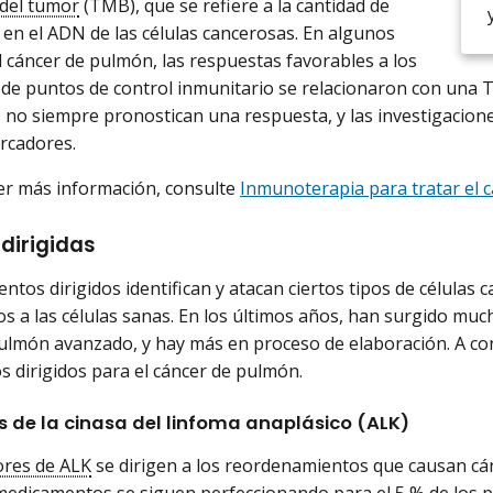
del tumor
(TMB), que se refiere a la cantidad de
en el ADN de las células cancerosas. En algunos
l cáncer de pulmón, las respuestas favorables a los
 de puntos de control inmunitario se relacionaron con una 
no siempre pronostican una respuesta, y las investigacion
rcadores.
er más información, consulte
Inmunoterapia para tratar el 
dirigidas
entos dirigidos identifican y atacan ciertos tipos de células
 a las células sanas. En los últimos años, han surgido mucha
ulmón avanzado, y hay más en proceso de elaboración. A con
s dirigidos para el cáncer de pulmón.
s de la cinasa del linfoma anaplásico (ALK)
ores de ALK
se dirigen a los reordenamientos que causan cá
medicamentos se siguen perfeccionando para el 5 % de los 