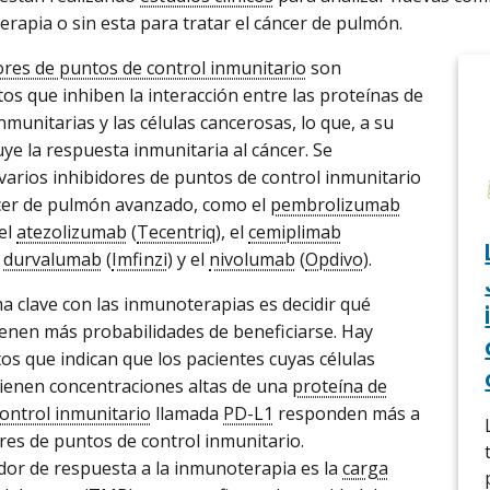
erapia o sin esta para tratar el cáncer de pulmón.
ores de puntos de control inmunitario
son
s que inhiben la interacción entre las proteínas de
inmunitarias y las células cancerosas, lo que, a su
uye la respuesta inmunitaria al cáncer. Se
arios inhibidores de puntos de control inmunitario
cer de pulmón avanzado, como el
pembrolizumab
 el
atezolizumab
(
Tecentriq
), el
cemiplimab
l
durvalumab
(
Imfinzi
) y el
nivolumab
(
Opdivo
).
 clave con las inmunoterapias es decidir qué
ienen más probabilidades de beneficiarse. Hay
os que indican que los pacientes cuyas células
ienen concentraciones altas de una
proteína de
ontrol inmunitario
llamada
PD-L1
responden más a
ores de puntos de control inmunitario.
or de respuesta a la inmunoterapia es la
carga