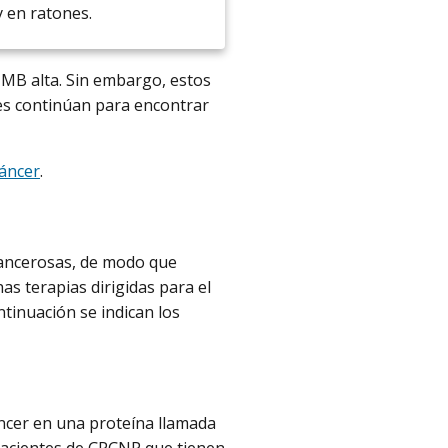
y en ratones.
TMB alta. Sin embargo, estos
es continúan para encontrar
cáncer
.
 cancerosas, de modo que
s terapias dirigidas para el
tinuación se indican los
ncer en una proteína llamada
pacientes de CPCNP que tienen