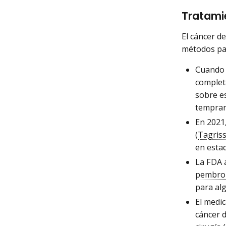
Tratami
El cáncer d
métodos par
Cuando 
complet
sobre e
tempra
En 2021,
(
Tagris
en esta
La FDA 
pembro
para al
El medi
cáncer 