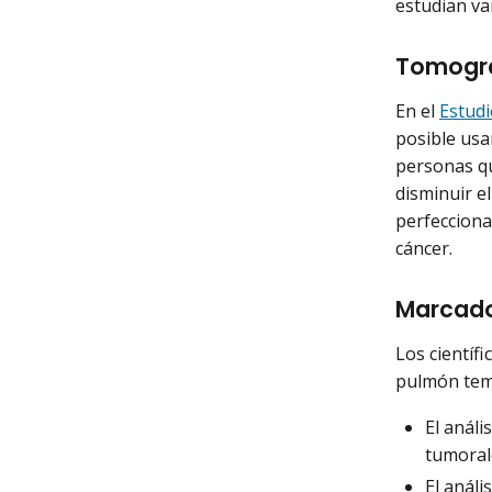
estudian va
Tomogra
En el
Estud
posible usa
personas q
disminuir e
perfecciona
cáncer.
Marcador
Los científ
pulmón temp
El análi
tumoral
El análi