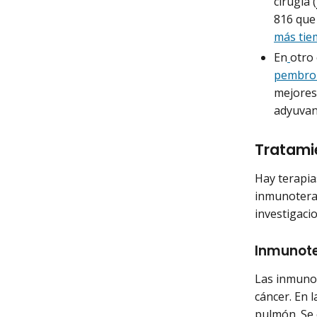
cirugía (
816 que
más tie
En
otro
pembrol
mejores
adyuvan
Tratami
Hay terapia
inmunoterap
investigaci
Inmunote
Las inmunot
cáncer. En l
pulmón. Se 