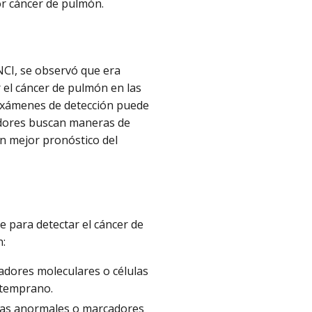
or cáncer de pulmón.
 NCI, se observó que era
 el cáncer de pulmón en las
exámenes de detección puede
gadores buscan maneras de
n mejor pronóstico del
e para detectar el cáncer de
n:
cadores moleculares o células
 temprano.
lulas anormales o marcadores