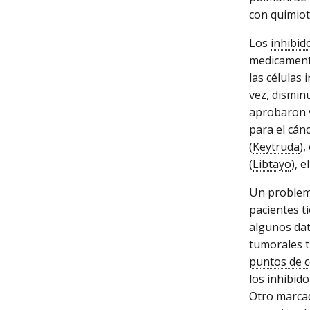
con quimiot
Los
inhibid
medicamento
las células 
vez, dismin
aprobaron v
para el cán
(
Keytruda
),
(
Libtayo
), e
Un problema
pacientes t
algunos dat
tumorales t
puntos de c
los inhibid
Otro marcad