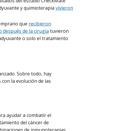
sultados del estudio CheckMate
adyuvante y quimioterapia
vivieron
 temprano que
recibieron
 después de la cirugía
tuvieron
adyuvante o solo el tratamiento
anzado. Sobre todo, hay
con la evolución de las
ra ayudar a combatir el
atamiento del cáncer de
binaciones de inmunoterapias