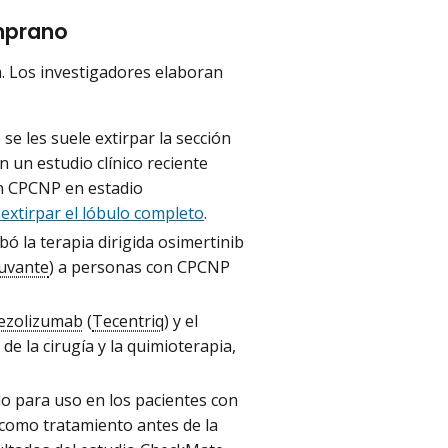
mprano
. Los investigadores elaboran
e les suele extirpar la sección
 un estudio clínico reciente
on CPCNP en estadio
 extirpar el lóbulo completo
.
ó la terapia dirigida osimertinib
yuvante
) a personas con CPCNP
ezolizumab
(
Tecentriq
) y el
e la cirugía y la quimioterapia,
o para uso en los pacientes con
 como tratamiento antes de la