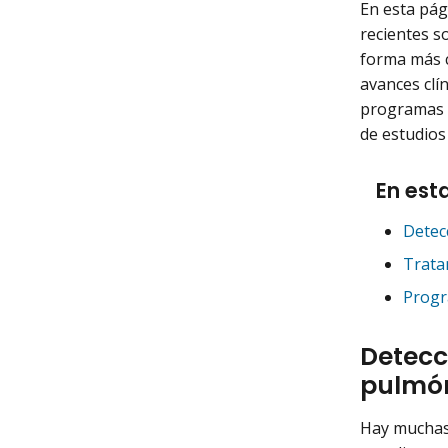
En esta pág
recientes s
forma más 
avances clí
programas q
de estudios
En est
Detec
Trata
Progr
Detecc
pulmó
Hay muchas 