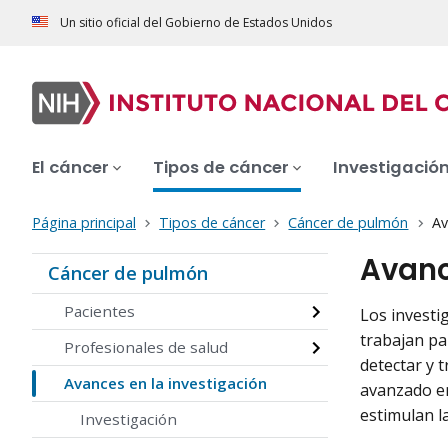
Un sitio oficial del Gobierno de Estados Unidos
El cáncer
Tipos de cáncer
Investigació
Página principal
Tipos de cáncer
Cáncer de pulmón
Av
Avanc
Cáncer de pulmón
Pacientes
Los investi
trabajan p
Profesionales de salud
detectar y t
Avances en la investigación
avanzado en
estimulan l
Investigación