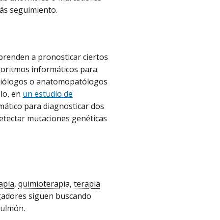
más seguimiento.
prenden a pronosticar ciertos
lgoritmos informáticos para
adiólogos o anatomopatólogos
plo, en
un estudio de
mático para diagnosticar dos
detectar mutaciones genéticas
apia
,
quimioterapia
,
terapia
igadores siguen buscando
pulmón.