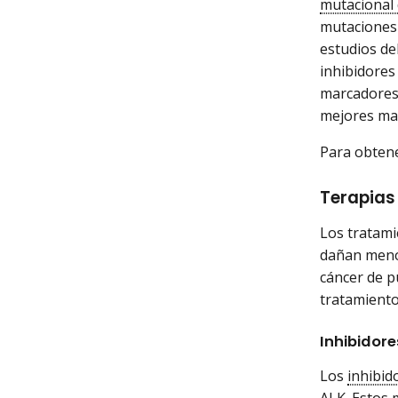
mutacional 
mutaciones 
estudios de
inhibidores
marcadores 
mejores ma
Para obten
Terapias 
Los tratami
dañan menos
cáncer de p
tratamiento
Inhibidore
Los
inhibid
ALK. Estos 