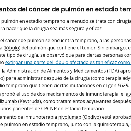
entos del cáncer de pulmón en estadio te
e pulmón en estadio temprano a menudo se trata con cirugía
a hacer que la cirugía sea más segura y eficaz.
el cáncer de pulmón se encuentra temprano, a las personas s
a (
lóbulo
) del pulmón que contiene el tumor. Sin embargo, en
ste tipo de cirugía, se observó que para ciertas personas c
no
extirpar una parte del lóbulo afectado es tan eficaz como
 la Administración de Alimentos y Medicamentos (FDA) aprob
so
) para administrar después de la cirugía (como
terapia ad
dio temprano que tienen ciertas mutaciones en el gen
EGFR
.
aprobó el uso de dos medicamentos de inmunoterapia, el
at
lizumab
(
Keytruda
), como tratamientos adyuvantes después d
gunos pacientes de CPCNP en estadio temprano.
camento de inmunoterapia
nivolumab
(
Opdivo
) está aprobad
de pulmón en estadio temprano, junto con la quimioterapia,