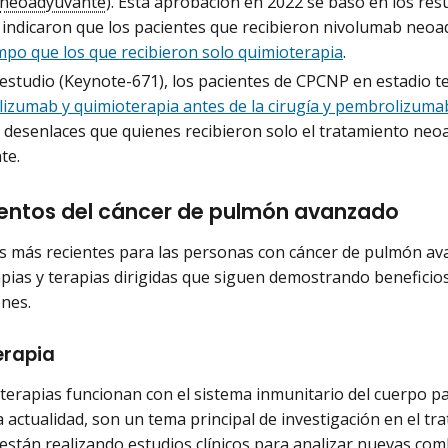
neoadyuvante
). Esta aprobación en 2022 se basó en los re
 indicaron que los pacientes que recibieron nivolumab neo
mpo que los que recibieron solo quimioterapia
.
 estudio (Keynote-671), los pacientes de CPCNP en estadio
izumab y quimioterapia antes de la cirugía y pembrolizumab
 desenlaces que quienes recibieron solo el tratamiento neo
te.
entos del cáncer de pulmón avanzado
s más recientes para las personas con cáncer de pulmón av
ias y terapias dirigidas que siguen demostrando beneficios 
ones.
rapia
erapias funcionan con el sistema inmunitario del cuerpo pa
a actualidad, son un tema principal de investigación en el tr
están realizando
estudios clínicos
para analizar nuevas com