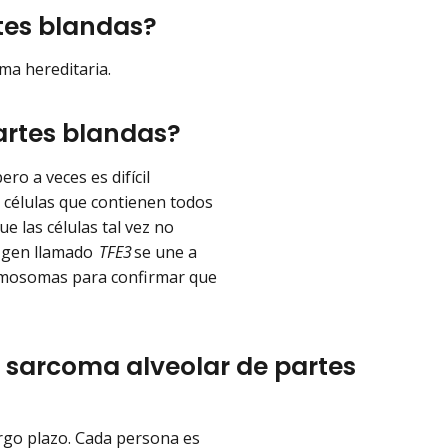
rtes blandas?
rma hereditaria.
artes blandas?
ro a veces es difícil
 células que contienen todos
e las células tal vez no
n gen llamado
TFE3
se une a
romosomas para confirmar que
n sarcoma alveolar de partes
argo plazo. Cada persona es