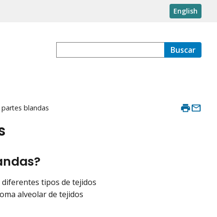
English
Buscar
 partes blandas
s
landas?
diferentes tipos de tejidos
oma alveolar de tejidos