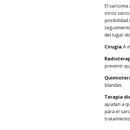
El sarcoma 
otros sarco
posibilidad 
seguimiento
del lugar d
Cirugía
: A
Radiotera
prevenir qu
Quimioter
blandas.
Terapia di
ayudan a qu
para el sar
tratamiento