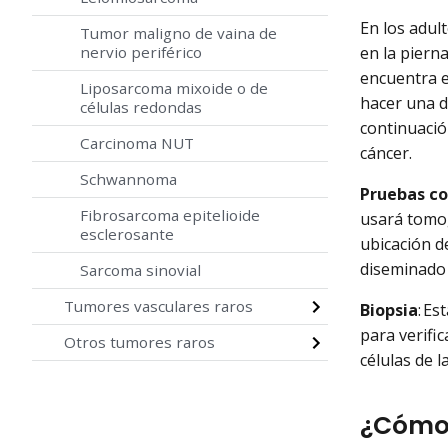
En los adul
Tumor maligno de vaina de
en la pierna
nervio periférico
encuentra en
Liposarcoma mixoide o de
hacer una d
células redondas
continuació
Carcinoma NUT
cáncer.
Schwannoma
Pruebas c
Fibrosarcoma epitelioide
usará tomog
esclerosante
ubicación d
diseminado 
Sarcoma sinovial
Tumores vasculares raros
Biopsia
: E
para verifi
Otros tumores raros
células de 
¿Cómo 