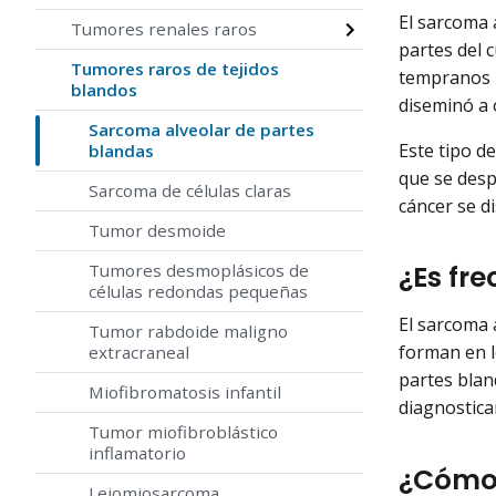
El sarcoma 
Tumores renales raros
partes del c
Tumores raros de tejidos
tempranos p
blandos
diseminó a 
Sarcoma alveolar de partes
Este tipo d
blandas
que se desp
Sarcoma de células claras
cáncer se d
Tumor desmoide
¿Es fr
Tumores desmoplásicos de
células redondas pequeñas
El sarcoma 
Tumor rabdoide maligno
forman en l
extracraneal
partes blan
Miofibromatosis infantil
diagnostica
Tumor miofibroblástico
inflamatorio
¿Cómo 
Leiomiosarcoma