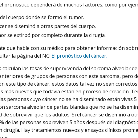
 el pronóstico dependerá de muchos factores, como por ejem
r del cuerpo donde se formó el tumor.
ncer se diseminó a otras partes del cuerpo.
mor se extirpó por completo durante la cirugía.
te que hable con su médico para obtener información sobr
ltar la página del NCI
El pronóstico del cáncer.
 calculan las tasas de supervivencia del sarcoma alveolar d
anteriores de grupos de personas con este sarcoma, pero d
on este tipo de cáncer, estos datos tal vez no sean correcto
s más nuevos que todavía están en proceso de creación. Te
 las personas cuyo cáncer no se ha diseminado están vivas 5
on sarcoma alveolar de partes blandas que no se ha disemi
 de sobrevivir que los adultos. Si el cáncer se diseminó a ot
0 % de las personas sobreviven 5 años después del diagnósti
n cirugía. Hay tratamientos nuevos y ensayos clínicos prom
onas.