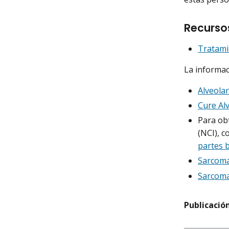
Recurso
Tratami
La informac
Alveola
Cure Al
Para obt
(NCI), c
partes 
Sarcoma
Sarcoma
Publicación