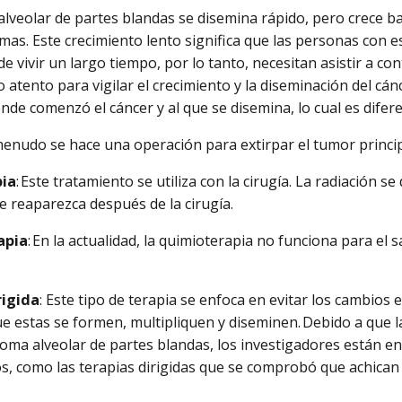
alveolar de partes blandas se disemina rápido, pero crece 
mas. Este crecimiento lento significa que las personas con e
de vivir un largo tiempo, por lo tanto, necesitan asistir a co
 atento para vigilar el crecimiento y la diseminación del cá
onde comenzó el cáncer y al que se disemina, lo cual es difer
 menudo se hace una operación para extirpar el tumor princip
pia
: Este tratamiento se utiliza con la cirugía. La radiación se
e reaparezca después de la cirugía.
apia
: En la actualidad, la quimioterapia no funciona para el
rigida
: Este tipo de terapia se enfoca en evitar los cambios 
e estas se formen, multipliquen y diseminen. Debido a que 
coma alveolar de partes blandas, los investigadores están e
s, como las terapias dirigidas que se comprobó que achica