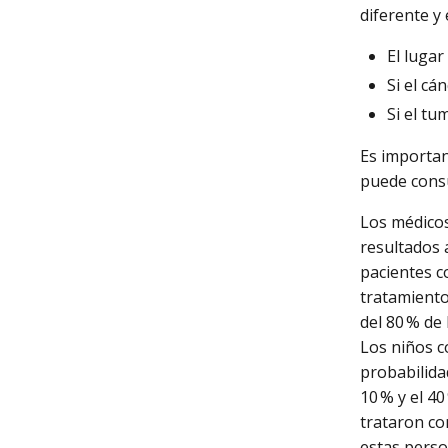
diferente y
El luga
Si el cá
Si el tu
Es importan
puede consu
Los médicos
resultados 
pacientes c
tratamiento
del 80 % de
Los niños c
probabilidad
10 % y el 4
trataron co
estas pers