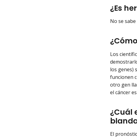
¿Es he
No se sabe 
¿Cómo 
Los científ
demostrarlo
los genes) 
funcionen c
otro gen l
el cáncer e
¿Cuál 
bland
El pronósti