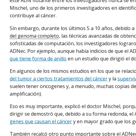
este ADN flotante entre los investigadores nunca se en
Mischel, uno de los primeros investigadores en identif
contribuye al cáncer.
Sin embargo, durante los últimos 5 a 10 años, debido 
del genoma completo
, las técnicas avanzadas de obten
sofisticadas de computación, los investigadores lograr
ADNec. Por ejemplo, aunque había indicios de que el AD
que tiene forma de anillo
en un estudio que dirigió el do
En algunos de los mismos estudios en los que se relaci
del tumor a ciertos tratamientos del cáncer
y la
supervi
suelen tener oncogenes y, a menudo, muchas copias d
amplificación).
Eso es muy importante, explicó el doctor Mischel, porq
dirigir se demostró que, debido a su forma redonda, e
genes que causan el cáncer
y en mayor grado que los g
También recalcó otro punto importante sobre el ADNec