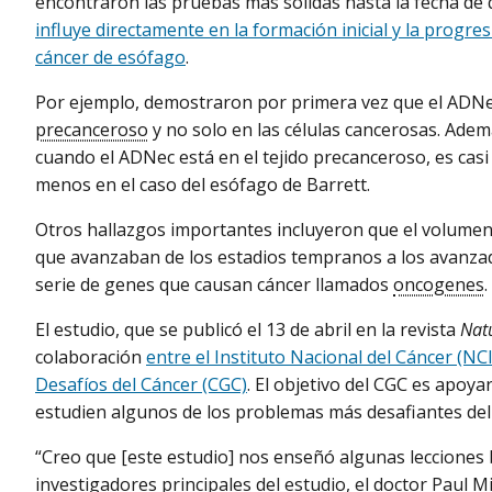
encontraron las pruebas más sólidas hasta la fecha de
influye directamente en la formación inicial y la progre
cáncer de esófago
.
Por ejemplo, demostraron por primera vez que el ADNec
precanceroso
y no solo en las células cancerosas. Ademá
cuando el ADNec está en el tejido precanceroso, es casi
menos en el caso del esófago de Barrett.
Otros hallazgos importantes incluyeron que el volum
que avanzaban de los estadios tempranos a los avanzad
serie de genes que causan cáncer llamados
oncogenes
.
El estudio, que se publicó el 13 de abril en la revista
Nat
colaboración
entre el Instituto Nacional del Cáncer (N
Desafíos del Cáncer (CGC)
. El objetivo del CGC es apoy
estudien algunos de los problemas más desafiantes del
“Creo que [este estudio] nos enseñó algunas lecciones b
investigadores principales del estudio, el doctor Paul Mi