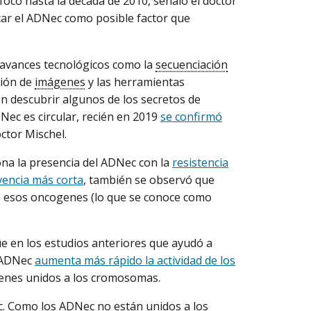
focó hasta la década de 2010, señaló el doctor
icar el ADNec como posible factor que
a avances tecnológicos como la
secuenciación
ción de
imágenes
y las herramientas
on descubrir algunos de los secretos de
Nec es circular, recién en 2019
se confirmó
ctor Mischel.
ona la presencia del ADNec con la
resistencia
vencia más corta
, también se observó que
e esos oncogenes (lo que se conoce como
ue en los estudios anteriores que ayudó a
l ADNec
aumenta más rápido la actividad de los
enes unidos a los cromosomas.
. Como los ADNec no están unidos a los