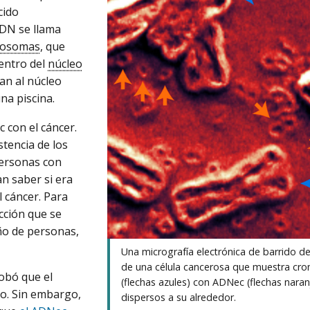
cido
ADN se llama
osomas
, que
entro del
núcleo
ean al núcleo
na piscina.
 con el cáncer.
tencia de los
personas con
an saber si era
 cáncer. Para
cción que se
ño de personas,
Una micrografía electrónica de barrido de
de una célula cancerosa que muestra c
robó que el
(flechas azules) con ADNec (flechas naran
o. Sin embargo,
dispersos a su alrededor.