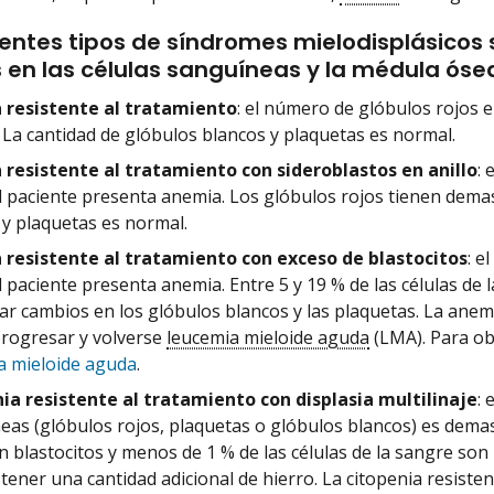
rentes tipos de síndromes mielodisplásicos
en las células sanguíneas y la médula óse
 resistente al tratamiento
: el número de glóbulos rojos 
 La cantidad de glóbulos blancos y plaquetas es normal.
resistente al tratamiento con sideroblastos en anillo
:
el paciente presenta anemia. Los glóbulos rojos tienen dem
 y plaquetas es normal.
resistente al tratamiento con exceso de blastocitos
: e
el paciente presenta anemia. Entre 5 y 19 % de las células d
ar cambios en los glóbulos blancos y las plaquetas. La anemi
rogresar y volverse
leucemia mieloide aguda
(LMA). Para ob
a mieloide aguda
.
ia resistente al tratamiento con displasia multilinaje
: 
eas (glóbulos rojos, plaquetas o glóbulos blancos) es demas
 blastocitos y menos de 1 % de las células de la sangre son b
tener una cantidad adicional de hierro. La citopenia resiste