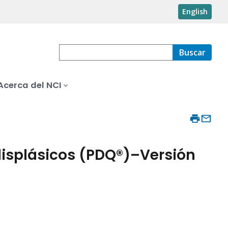
English
Buscar
Acerca del NCI
displásicos (PDQ®)–Versión