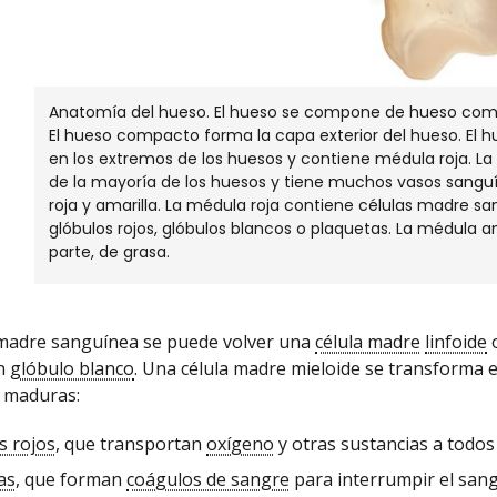
Anatomía del hueso. El hueso se compone de hueso com
El hueso compacto forma la capa exterior del hueso. El 
en los extremos de los huesos y contiene médula roja. L
de la mayoría de los huesos y tiene muchos vasos sanguí
roja y amarilla. La médula roja contiene células madre s
glóbulos rojos, glóbulos blancos o plaquetas. La médula 
parte, de grasa.
 madre sanguínea se puede volver una
célula madre
linfoide
o
un
glóbulo blanco
. Una célula madre mieloide se transforma e
 maduras:
s rojos
, que transportan
oxígeno
y otras sustancias a todos
as
, que forman
coágulos de sangre
para interrumpir el san