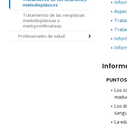
Infor
mielodisplásicos
Aspec
Tratamiento de las neoplasias
Trata
mielodisplásicas o
mieloproliferativas
Trata
Profesionales de salud
Infor
Infor
Informa
PUNTOS
Los s
madur
Los d
sangu
La eda