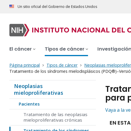
Un sitio oficial del Gobierno de Estados Unidos
El cáncer
Tipos de cáncer
Investigació
Página principal
Tipos de cáncer
Neoplasias mieloprolifer
Tratamiento de los síndromes mielodisplásicos (PDQ®)–Versió
Neoplasias
Trata
mieloproliferativas
para 
Pacientes
Vaya a la v
Tratamiento de las neoplasias
mieloproliferativas crónicas
EN ESTA
Tratamiento de los síndromes