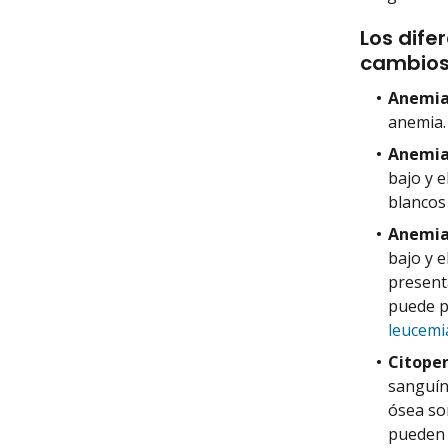
Los dife
cambios 
Anemia
anemia.
Anemia 
bajo y 
blancos
Anemia 
bajo y 
present
puede p
leucemi
Citopen
sanguín
ósea son
pueden 