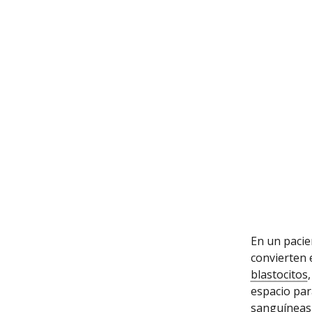
En un paci
convierten 
blastocitos
espacio par
sanguíneas 