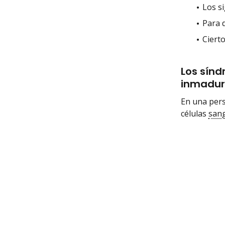
Los si
Para 
Cierto
Los sínd
inmadur
En una pers
células
san