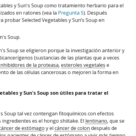
etables y Sun's Soup como tratamiento herbario para el
izados en ratones (vea la
Pregunta 5
). Después
ra probar Selected Vegetables y Sun’s Soup en
n's Soup.
's Soup se eligieron porque la investigación anterior y
icancerígenos (sustancias de las plantas que a veces
inhibidores de la proteasa
,
esteroles vegetales
e
ento de las células cancerosas o mejoren la forma en
etables y Sun's Soup son útiles para tratar el
's Soup tal vez contengan fitoquímicos con efectos
ingredientes es el hongo shiitake. El
lentinano
, que se
cáncer de estómago
y el
cáncer de colon
después de
 los pacientes de
cáncer de estómago
a vivir más tiempo