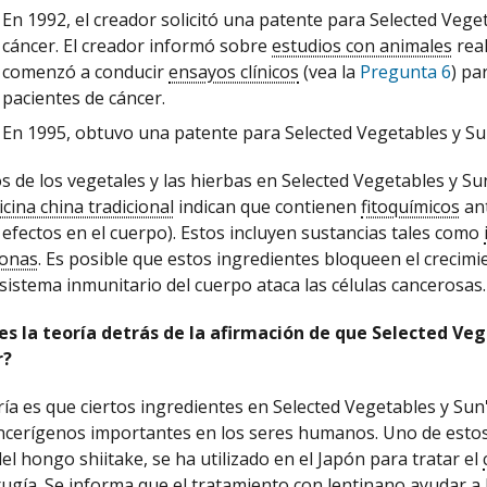
En 1992, el creador solicitó una patente para Selected Veg
cáncer. El creador informó sobre
estudios con animales
real
comenzó a conducir
ensayos clínicos
(vea la
Pregunta 6
) pa
pacientes de cáncer.
En 1995, obtuvo una patente para Selected Vegetables y Su
 de los vegetales y las hierbas en Selected Vegetables y Sun
cina china tradicional
indican que contienen
fitoquímicos
ant
 efectos en el cuerpo). Estos incluyen sustancias tales como
vonas
. Es posible que estos ingredientes bloqueen el crecimi
 sistema inmunitario del cuerpo ataca las células cancerosas.
es la teoría detrás de la afirmación de que Selected Veg
r?
ría es que ciertos ingredientes en Selected Vegetables y Sun
ncerígenos importantes en los seres humanos. Uno de estos 
el hongo shiitake, se ha utilizado en el Japón para tratar el
rugía
. Se informa que el tratamiento con lentinano ayudar a