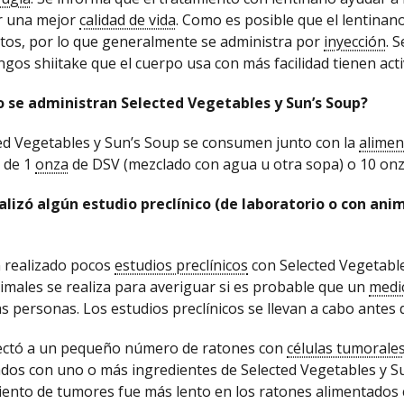
r una mejor
calidad de vida
. Como es posible que el lentinan
tos, por lo que generalmente se administra por
inyección
. 
ngos shiitake que el cuerpo usa con más facilidad tienen ac
 se administran Selected Vegetables y Sun’s Soup?
ed Vegetables y Sun’s Soup se consumen junto con la
alimen
s de 1
onza
de DSV (mezclado con agua u otra sopa) o 10 onz
alizó algún estudio preclínico (de laboratorio o con ani
 realizado pocos
estudios preclínicos
con Selected Vegetable
imales se realiza para averiguar si es probable que un
medi
as personas. Los estudios preclínicos se llevan a cabo antes 
ectó a un pequeño número de ratones con
células tumorale
dos con uno o más ingredientes de Selected Vegetables y Su
iento de tumores fue más lento en los ratones alimentados c