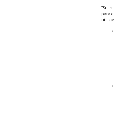
"Selec
para e
utiliz