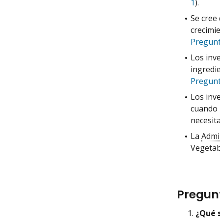
1
).
Se cree
crecimi
Pregunt
Los inv
ingredi
Pregunt
Los inv
cuando 
necesit
La
Admi
Vegetab
Pregunt
¿Qué 