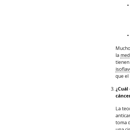
Muchos
la
medi
tienen
isofla
que el
¿Cuál 
cánce
La teo
antica
toma d
una
ci