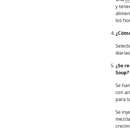
y tene
alimen
los ho
¿Cómo
Select
diaria
¿Se re
Soup?
Se han
con an
para l
Se iny
mezcla
crecim