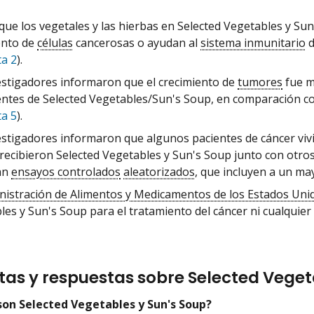
 que los vegetales y las hierbas en Selected Vegetables y Su
ento de
células
cancerosas o ayudan al
sistema inmunitario
d
a 2
).
estigadores informaron que el crecimiento de
tumores
fue m
entes de Selected Vegetables/Sun's Soup, en comparación co
a 5
).
estigadores informaron que algunos pacientes de cáncer vi
recibieron Selected Vegetables y Sun's Soup junto con otros
an
ensayos controlados
aleatorizados
, que incluyen a un m
nistración de Alimentos y Medicamentos de los Estados Uni
les y Sun's Soup para el tratamiento del cáncer ni cualquier
as y respuestas sobre Selected Veget
son Selected Vegetables y Sun's Soup?