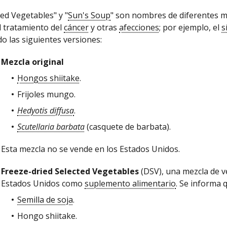
ted Vegetables" y "
Sun's Soup
" son nombres de diferentes m
l tratamiento del
cáncer
y otras
afecciones
; por ejemplo, el
s
ado las siguientes versiones:
Mezcla original
Hongos shiitake
.
Frijoles mungo.
Hedyotis diffusa
.
Scutellaria barbata
(casquete de barbata).
Esta mezcla no se vende en los Estados Unidos.
Freeze-dried Selected Vegetables
(DSV), una mezcla de v
Estados Unidos como
suplemento alimentario
. Se informa 
Semilla de soja
.
Hongo shiitake.