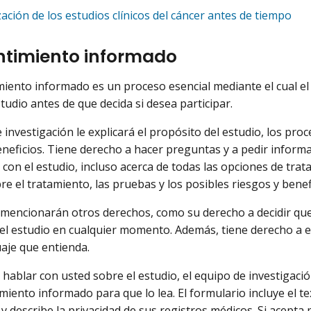
zación de los estudios clínicos del cáncer antes de tiempo
timiento informado
miento informado es un proceso esencial mediante el cual el 
studio antes de que decida si desea participar.
 investigación le explicará el propósito del estudio, los pro
eneficios. Tiene derecho a hacer preguntas y a pedir inform
 con el estudio, incluso acerca de todas las opciones de trat
re el tratamiento, las pruebas y los posibles riesgos y benef
mencionarán otros derechos, como su derecho a decidir que p
l estudio en cualquier momento. Además, tiene derecho a es
aje que entienda.
hablar con usted sobre el estudio, el equipo de investigaci
miento informado para que lo lea. El formulario incluye el te
y describe la privacidad de sus registros médicos. Si acepta p