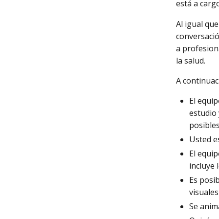
está a cargo
Al igual qu
conversación
a profesion
la salud.
A continuac
El equip
estudio 
posibles
Usted es
El equip
incluye 
Es posib
visuales
Se anima