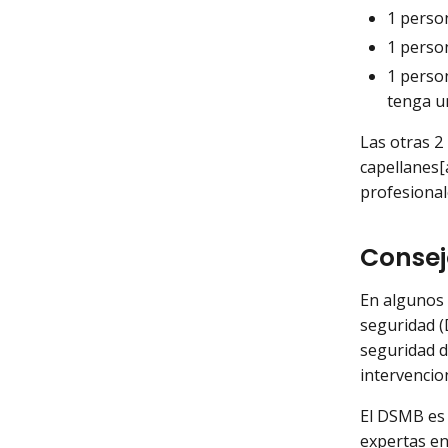
1 person
1 person
1 person
tenga u
Las otras 2
capellanes[
profesional
Consej
En algunos e
seguridad (
seguridad d
intervencio
El DSMB es 
expertas en