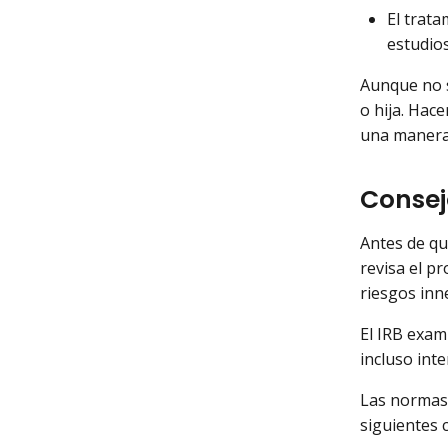
El trata
estudios
Aunque no s
o hija. Hac
una manera 
Consejo
Antes de que
revisa el pr
riesgos inn
El IRB exami
incluso int
Las normas 
siguientes c