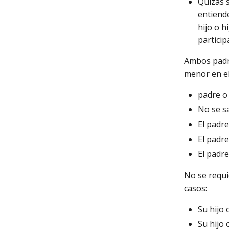
Quizás s
entiende
hijo o h
particip
Ambos padre
menor en el
padre o
No se s
El padre
El padr
El padre
No se requi
casos:
Su hijo 
Su hijo 