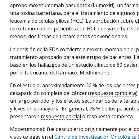
aprobó moxetumomab pasudotox (Lumoxiti), un fárma
una toxina bacteriana, para el tratamiento de algunos 
leucemia de células pilosa (HCL). La aprobación cubre e
moxetumomab en pacientes con HCL que ya se han some
menos, dos líneas de tratamientos convencionales.
La decisión de la FDA convierte a moxetumomab en el 
tratamiento aprobado para este grupo de pacientes. L
basó en los hallazgos de un estudio clínico de 80 pacie
por el fabricante del fármaco, MedImmune.
En el estudio, aproximadamente 30 % de los pacientes
desaparición completa del cáncer (
respuesta completa
)
un largo período, y los efectos secundarios de la terap
y leves en su mayoría. En general, 75 % de los pacientes
presentaron
respuesta parcial
o respuesta completa.
Moxetumomab fue descubierto originalmente por el do
y sus colegas en el
Centro de Investigación Oncológica 