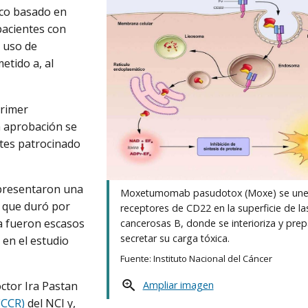
co basado en
pacientes con
l uso de
tido a, al
primer
a aprobación se
ntes patrocinado
 presentaron una
Moxetumomab pasudotox (Moxe) se une 
, que duró por
receptores de CD22 en la superficie de la
ia fueron escasos
cancerosas B, donde se interioriza y pre
secretar su carga tóxica.
 en el estudio
Fuente: Instituto Nacional del Cáncer
ctor Ira Pastan
Ampliar imagen
(CCR)
del NCI y,