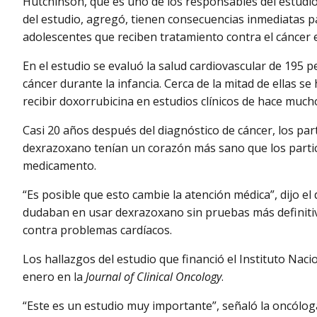
Hutchinson, que es uno de los responsables del estudio
del estudio, agregó, tienen consecuencias inmediatas p
adolescentes que reciben tratamiento contra el cáncer e
En el estudio se evaluó la salud cardiovascular de 195 
cáncer durante la infancia. Cerca de la mitad de ellas 
recibir doxorrubicina en estudios clínicos de hace muc
Casi 20 años después del diagnóstico de cáncer, los par
dexrazoxano tenían un corazón más sano que los partic
medicamento.
“Es posible que esto cambie la atención médica”, dijo e
dudaban en usar dexrazoxano sin pruebas más definitiv
contra problemas cardíacos.
Los hallazgos del estudio que financió el Instituto Naci
enero en la
Journal of Clinical Oncology
.
“Este es un estudio muy importante”, señaló la oncóloga