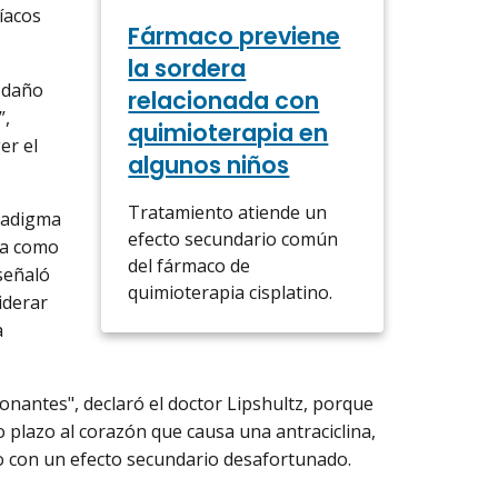
íacos
Fármaco previene
la sordera
 daño
relacionada con
”,
quimioterapia en
er el
algunos niños
Tratamiento atiende un
aradigma
efecto secundario común
na como
del fármaco de
señaló
quimioterapia cisplatino.
iderar
a
nantes", declaró el doctor Lipshultz, porque
 plazo al corazón que causa una antraciclina,
ro con un efecto secundario desafortunado.