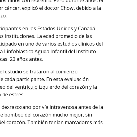
los niños con leucemia. Pero durante años, el
cáncer, explicó el doctor Chow, debido a la
zo.
ticipantes en los Estados Unidos y Canadá
us instituciones. La edad promedio de las
cipado en uno de varios estudios clínicos del
 Linfoblástica Aguda Infantil del Instituto
asi 20 años antes.
el estudio se trataron al comienzo
e cada participante. En esta evaluación
beo del
ventrículo
izquierdo del corazón y la
 de estrés.
 dexrazoxano por vía intravenosa antes de la
a de bombeo del corazón mucho mejor, sin
o del corazón. También tenían marcadores más