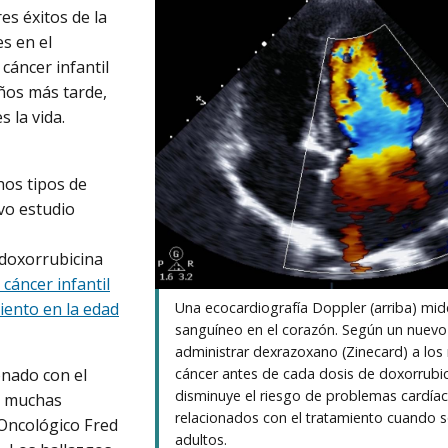
es éxitos de la
es en el
cáncer infantil
ños más tarde,
 la vida.
hos tipos de
vo estudio
 doxorrubicina
cáncer infantil
iento en la edad
Una ecocardiografía Doppler (arriba) mide
sanguíneo en el corazón. Según un nuevo
administrar dexrazoxano (Zinecard) a los
onado con el
cáncer antes de cada dosis de doxorrubi
disminuye el riesgo de problemas cardía
a muchas
relacionados con el tratamiento cuando 
o Oncológico Fred
adultos.