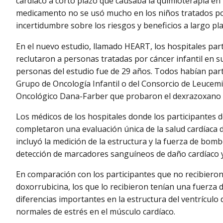
cardíaco a corto plazo que causaba la quimioterapia en 
medicamento no se usó mucho en los niños tratados por 
incertidumbre sobre los riesgos y beneficios a largo pla
En el nuevo estudio, llamado HEART, los hospitales par
reclutaron a personas tratadas por cáncer infantil en s
personas del estudio fue de 29 años. Todos habían parti
Grupo de Oncología Infantil o del Consorcio de Leucemia
Oncológico Dana-Farber que probaron el dexrazoxano c
Los médicos de los hospitales donde los participantes d
completaron una evaluación única de la salud cardíaca d
incluyó la medición de la estructura y la fuerza de bom
detección de marcadores sanguíneos de daño cardíaco y
En comparación con los participantes que no recibieron
doxorrubicina, los que lo recibieron tenían una fuerz
diferencias importantes en la estructura del ventrícul
normales de estrés en el músculo cardíaco.