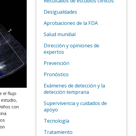
Resultados de estudios clínicos
Desigualdades
Aprobaciones de la FDA
Salud mundial
Dirección y opiniones de
expertos
Prevención
Pronóstico
Exámenes de detección y la
detección temprana
 el flujo
 estudio,
Supervivencia y cuidados de
 niños con
apoyo
cina
cos
Tecnología
son
Tratamiento