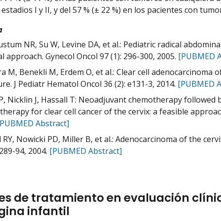
stadios I y II, y del 57 % (± 22 %) en los pacientes con tumore
a
stum NR, Su W, Levine DA, et al.: Pediatric radical abdominal 
al approach. Gynecol Oncol 97 (1): 296-300, 2005.
[PUBMED Ab
a M, Benekli M, Erdem O, et al.: Clear cell adenocarcinoma of
ture. J Pediatr Hematol Oncol 36 (2): e131-3, 2014.
[PUBMED Ab
P, Nicklin J, Hassall T: Neoadjuvant chemotherapy followed 
herapy for clear cell cancer of the cervix: a feasible approac
[PUBMED Abstract]
 RY, Nowicki PD, Miller B, et al.: Adenocarcinoma of the cerv
 289-94, 2004.
[PUBMED Abstract]
s de tratamiento en evaluación clínic
gina infantil