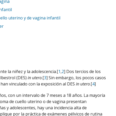
agina
nfantil
llo uterino y de vagina infantil
er
te la niñez y la adolescencia.[
1
,
2
] Dos tercios de los
ilbestrol (DES)
in utero
.[
3
] Sin embargo, los pocos casos
 han vinculado con la exposición al DES
in utero
.[
4
]
ños, con un intervalo de 7 meses a 18 años. La mayoría
noma de cuello uterino o de vagina presentan
iñas y adolescentes, hay una incidencia alta de
xplique por la práctica de exámenes pélvicos de rutina