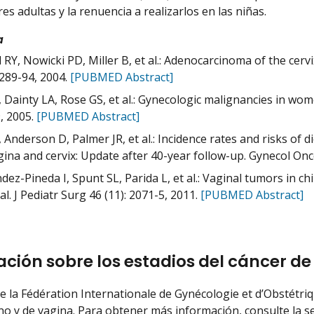
es adultas y la renuencia a realizarlos en las niñas.
a
 RY, Nowicki PD, Miller B, et al.: Adenocarcinoma of the cerv
 289-94, 2004.
[PUBMED Abstract]
 Dainty LA, Rose GS, et al.: Gynecologic malignancies in wom
, 2005.
[PUBMED Abstract]
 Anderson D, Palmer JR, et al.: Incidence rates and risks of d
gina and cervix: Update after 40-year follow-up. Gynecol Onco
dez-Pineda I, Spunt SL, Parida L, et al.: Vaginal tumors in ch
al. J Pediatr Surg 46 (11): 2071-5, 2011.
[PUBMED Abstract]
ción sobre los estadios del cáncer de 
e la Fédération Internationale de Gynécologie et d’Obstétriqu
ino y de vagina. Para obtener más información, consulte la s