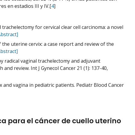
s en estadios III y IV.[
4
]
trachelectomy for cervical clear cell carcinoma: a novel
stract]
 the uterine cervix: a case report and review of the
stract]
by radical vaginal trachelectomy and adjuvant
h and review. Int J Gynecol Cancer 21 (1): 137-40,
ix and vagina in pediatric patients. Pediatr Blood Cancer
a para el cáncer de cuello uterino