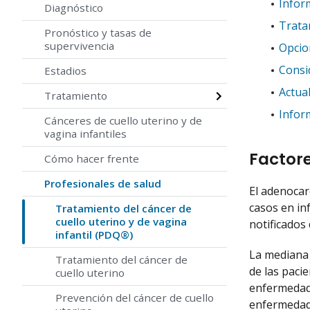
Inform
Diagnóstico
Tratam
Pronóstico y tasas de
supervivencia
Opcion
Consi
Estadios
Actua
Tratamiento
Infor
Cánceres de cuello uterino y de
vagina infantiles
Factore
Cómo hacer frente
Profesionales de salud
El adenocar
casos en in
Tratamiento del cáncer de
cuello uterino y de vagina
notificados
infantil (PDQ®)
La mediana 
Tratamiento del cáncer de
de las paci
cuello uterino
enfermedad e
Prevención del cáncer de cuello
enfermedad e