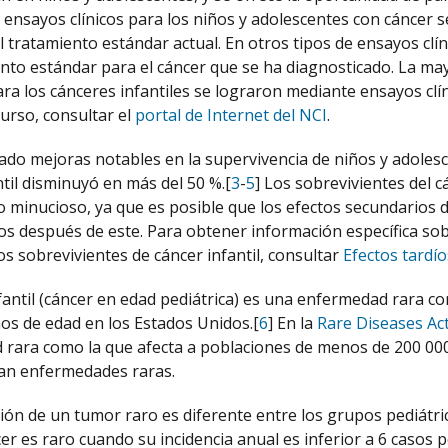
s ensayos clínicos para los niños y adolescentes con cáncer
l tratamiento estándar actual. En otros tipos de ensayos c
nto estándar para el cáncer que se ha diagnosticado. La mayo
ara los cánceres infantiles se lograron mediante ensayos cl
curso, consultar el
portal de Internet del NCI
.
ado mejoras notables en la supervivencia de niños y adolesc
ntil disminuyó en más del 50 %.[
3
-
5
] Los sobrevivientes del 
 minucioso, ya que es posible que los efectos secundarios d
 después de este. Para obtener información específica sobre l
os sobrevivientes de cáncer infantil, consultar
Efectos tardío
nfantil (cáncer en edad pediátrica) es una enfermedad rara c
ños de edad en los Estados Unidos.[
6
] En la
Rare Diseases Ac
rara como la que afecta a poblaciones de menos de 200 000 p
an enfermedades raras.
ión de un tumor raro es diferente entre los grupos pediátrico
er es raro cuando su incidencia anual es inferior a 6 casos 