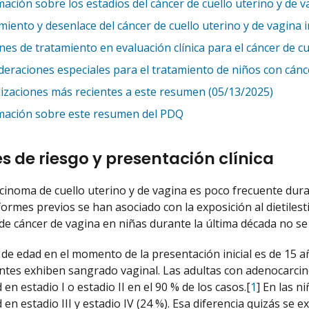
ación sobre los estadios del cáncer de cuello uterino y de v
iento y desenlace del cáncer de cuello uterino y de vagina i
es de tratamiento en evaluación clínica para el cáncer de cue
deraciones especiales para el tratamiento de niños con cánc
lizaciones más recientes a este resumen (05/13/2025)
mación sobre este resumen del PDQ
s de riesgo y presentación clínica
cinoma de cuello uterino y de vagina es poco frecuente duran
formes previos se han asociado con la exposición al dietilest
 de cáncer de vagina en niñas durante la última década no se
de edad en el momento de la presentación inicial es de 15 a
entes exhiben sangrado vaginal. Las adultas con adenocarci
n estadio I o estadio II en el 90 % de los casos.[
1
] En las n
n estadio III y estadio IV (24 %). Esa diferencia quizás se e