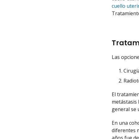
cuello uter
Tratamiento
Tratami
Las opcione
Cirugía
Radiot
El tratamien
metástasis 
general se 
En una coho
diferentes 
años fue de