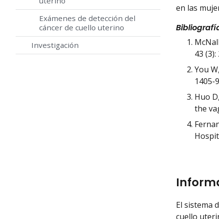
uterino
en las mujer
Exámenes de detección del
Bibliografí
cáncer de cuello uterino
McNall
Investigación
43 (3):
You W,
1405-9
Huo D,
the va
Fernan
Hospit
Informa
El sistema d
cuello uter