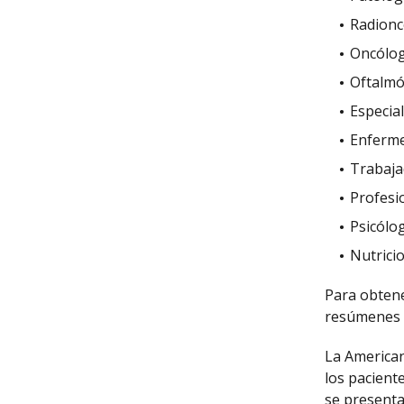
Radionc
Oncólog
Oftalmó
Especial
Enferme
Trabaja
Profesio
Psicólo
Nutricio
Para obtene
resúmenes
La American
los paciente
se presentan