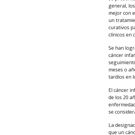
general, lo
mejor con e
un tratamie
curativos p
clínicos en 
Se han logr
cáncer infa
seguimiento
meses o años
tardíos en l
El cáncer i
de los 20 a
enfermedad 
se consider
La designac
que un cánc