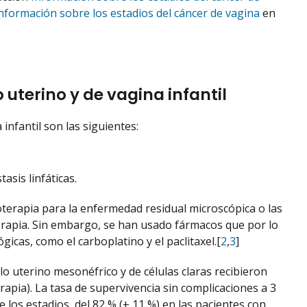
nformación sobre los estadios del cáncer de vagina
en
uterino y de vagina infantil
infantil son las siguientes:
asis linfáticas.
oterapia para la enfermedad residual microscópica o las
terapia. Sin embargo, se han usado fármacos que por lo
icas, como el carboplatino y el paclitaxel.[
2
,
3
]
o uterino mesonéfrico y de células claras recibieron
rapia). La tasa de supervivencia sin complicaciones a 3
 los estadios, del 82 % (± 11 %) en las pacientes con