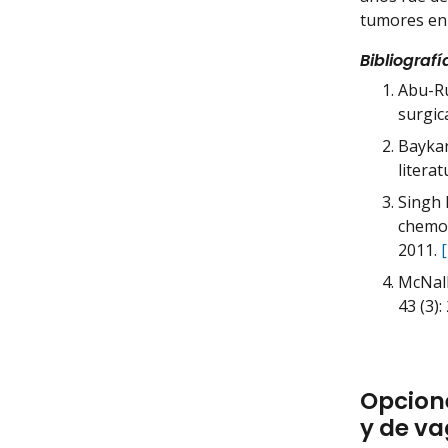
tumores en e
Bibliografí
Abu-Ru
surgic
Baykar
litera
Singh 
chemot
2011.
McNall
43 (3):
Opcione
y de va