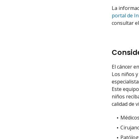
La informac
portal de I
consultar e
Conside
El cáncer e
Los niños y
especialist
Este equipo 
niños recib
calidad de v
Médicos
Cirujano
Patólog