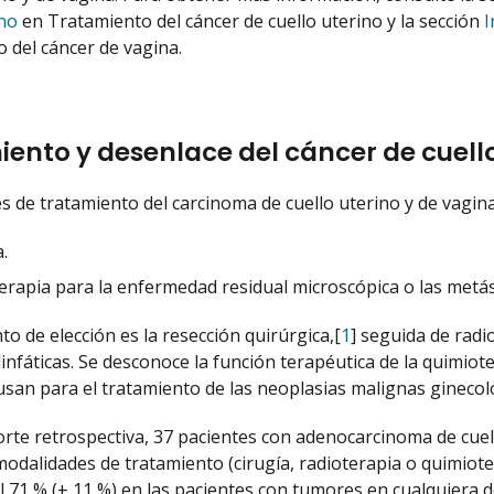
ino
en Tratamiento del cáncer de cuello uterino y la sección
I
 del cáncer de vagina.
ento y desenlace del cáncer de cuello 
s de tratamiento del carcinoma de cuello uterino y de vagina 
.
erapia para la enfermedad residual microscópica o las metást
to de elección es la resección quirúrgica,[
1
] seguida de radi
linfáticas. Se desconoce la función terapéutica de la quimio
usan para el tratamiento de las neoplasias malignas ginecológ
rte retrospectiva, 37 pacientes con adenocarcinoma de cuell
modalidades de tratamiento (cirugía, radioterapia o quimiote
l 71 % (± 11 %) en las pacientes con tumores en cualquiera de