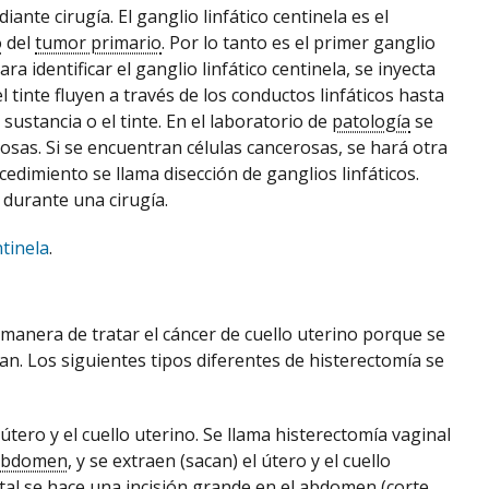
ante cirugía. El ganglio linfático centinela es el
o
del
tumor primario
. Por lo tanto es el primer ganglio
a identificar el ganglio linfático centinela, se inyecta
l tinte fluyen a través de los conductos linfáticos hasta
a sustancia o el tinte. En el laboratorio de
patología
se
rosas. Si se encuentran células cancerosas, se hará otra
ocedimiento se llama disección de ganglios linfáticos.
r durante una cirugía.
ntinela
.
manera de tratar el cáncer de cuello uterino porque se
ean. Los siguientes tipos diferentes de histerectomía se
útero y el cuello uterino. Se llama histerectomía vaginal
abdomen
, y se extraen (sacan) el útero y el cuello
tal se hace una incisión grande en el abdomen (corte