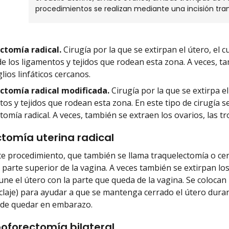
procedimientos se realizan mediante una incisión trans
ctomía radical.
Cirugía por la que se extirpan el útero, el 
de los ligamentos y tejidos que rodean esta zona. A veces, t
lios linfáticos cercanos.
ctomía radical modificada.
Cirugía por la que se extirpa el
os y tejidos que rodean esta zona. En este tipo de cirugía 
tomía radical. A veces, también se extraen los ovarios, las t
tomía uterina radical
e procedimiento, que también se llama traquelectomía o cervic
 parte superior de la vagina. A veces también se extirpan los
 une el útero con la parte que queda de la vagina. Se coloc
claje) para ayudar a que se mantenga cerrado el útero duran
ede quedar en embarazo.
oforectomía bilateral