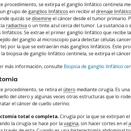
 procedimiento, se extirpa el ganglio linfático centinela medi
 un grupo de
ganglios linfáticos
en recibir el
drenaje linfátic
donde quizás se
disemine
el cáncer desde el tumor primario. Par
cia
radiactiva
o un tinte azul cerca del tumor. La sustancia o e
 linfáticos. Se extrae el primer ganglio linfático que recibe l
tejido del ganglio al microscopio para detectar células cance
rte) por la que se extraerán más ganglios linfáticos. Este pr
a biopsia de ganglio linfático centinela, se extirpa el cánce
er más información, consulte
Biopsia de ganglio linfático ce
ctomía
e procedimiento, se retira el
útero
mediante cirugía. Es una 
cuello del útero y algunas veces otras estructuras que lo rod
atar el cáncer de cuello uterino:
ctomía total o completa.
Cirugía por la que se extirpan el 
ando la cirugía se hace por la
vagina
, sin hacer cortes en el
 a través de esta. Cuando es una histerectomía abdominal to