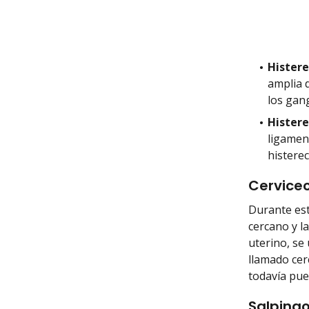
Histere
amplia 
los gang
Histere
ligament
histerec
Cervicec
Durante est
cercano y la
uterino, se
llamado cer
todavía pu
Salpingo