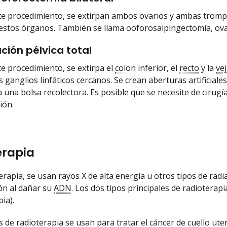
e procedimiento, se extirpan ambos ovarios y ambas trompas
estos órganos. También se llama ooforosalpingectomía, ovar
ción pélvica total
e procedimiento, se extirpa el
colon
inferior, el
recto
y la
vej
s ganglios linfáticos cercanos. Se crean aberturas artificiale
 una bolsa recolectora. Es posible que se necesite de cirugía
ión.
erapia
terapia, se usan rayos X de alta energía u otros tipos de rad
ión al dañar su
ADN
. Los dos tipos principales de radioterapi
ia).
 de radioterapia se usan para tratar el cáncer de cuello ut