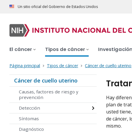
Un sitio oficial del Gobierno de Estados Unidos
El cáncer
Tipos de cáncer
Investigació
Página principal
Tipos de cáncer
Cáncer de cuello uterino
Cáncer de cuello uterino
Tratam
Causas, factores de riesgo y
prevención
Hay diferen
plan de tra
Detección
usted tiene
Síntomas
de cáncer, 
mismo.
Diagnóstico