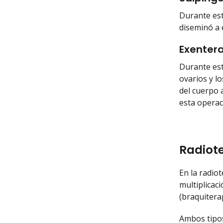
Durante est
diseminó a 
Exentera
Durante est
ovarios y lo
del cuerpo a
esta operac
Radiot
En la radio
multiplicac
(braquiterap
Ambos tipos