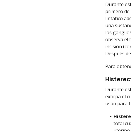
Durante este
primero de
linfático a
una sustan
los ganglios
observa el 
incisión (co
Después de l
Para obten
Histere
Durante est
extirpa el 
usan para tr
Histere
total cu
uterino