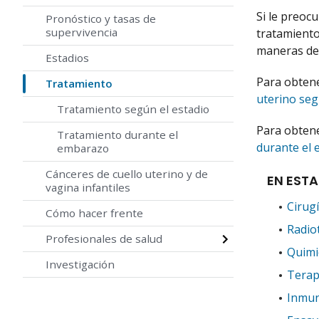
Si le preoc
Pronóstico y tasas de
supervivencia
tratamiento
maneras de
Estadios
Para obtene
Tratamiento
uterino seg
Tratamiento según el estadio
Para obtene
Tratamiento durante el
durante el
embarazo
Cánceres de cuello uterino y de
EN ESTA
vagina infantiles
Cirug
Cómo hacer frente
Radio
Profesionales de salud
Quimi
Investigación
Terapi
Inmun