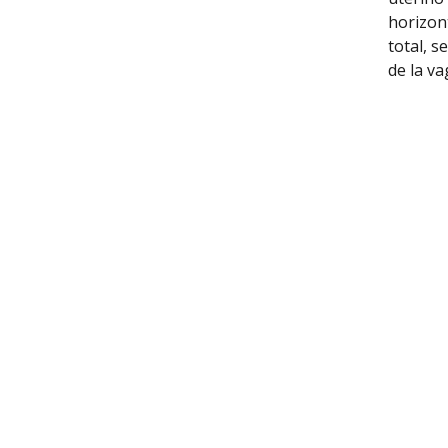
horizont
total, s
de la v