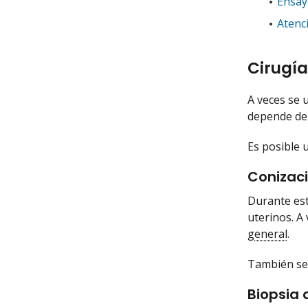
Ensayo
Atenc
Cirugía
A veces se u
depende del
Es posible 
Conizaci
Durante est
uterinos. A
general
.
También se
Biopsia 