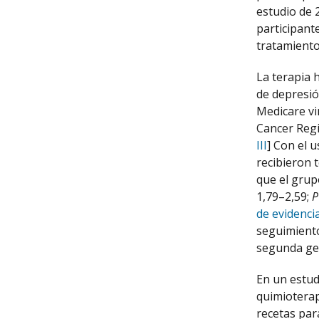
estudio de 
participant
tratamiento
La terapia 
de depresió
Medicare vi
Cancer Regi
III
] Con el 
recibieron
que el grup
1,79–2,59;
P
de evidencia:
seguimiento
segunda ge
En un estud
quimioterap
recetas par