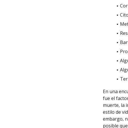
Cor
Cit
Met
Res
Bar
Pro
Alg
Alg
Ter
En una encu
fue el fact
muerte, la i
estilo de v
embargo, no
posible qu