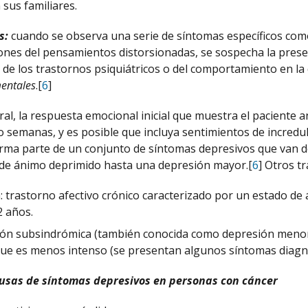
 sus familiares.
s:
cuando se observa una serie de síntomas específicos como
ones del pensamientos distorsionadas, se sospecha la presen
ón de los trastornos psiquiátricos o del comportamiento en la
mentales
.[
6
]
ral, la respuesta emocional inicial que muestra el paciente a
 o semanas, y es posible que incluya sentimientos de incredu
rma parte de un conjunto de síntomas depresivos que van de
de ánimo deprimido hasta una depresión mayor.[
6
] Otros t
: trastorno afectivo crónico caracterizado por un estado de
 años.
ón subsindrómica (también conocida como depresión menor o
ue es menos intenso (se presentan algunos síntomas diagnó
ausas de síntomas depresivos en personas con cáncer