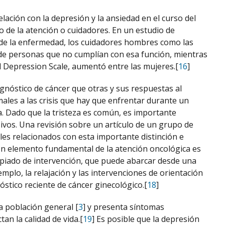
ación con la depresión y la ansiedad en el curso del
o de la atención o cuidadores. En un estudio de
a de la enfermedad, los cuidadores hombres como las
e personas que no cumplían con esa función, mientras
nd Depression Scale, aumentó entre las mujeres.[
16
]
gnóstico de cáncer que otras y sus respuestas al
rmales a las crisis que hay que enfrentar durante un
. Dado que la tristeza es común, es importante
sivos. Una revisión sobre un artículo de un grupo de
lles relacionados con esta importante distinción e
Un elemento fundamental de la atención oncológica es
opiado de intervención, que puede abarcar desde una
mplo, la relajación y las intervenciones de orientación
tico reciente de cáncer ginecológico.[
18
]
a población general [
3
] y presenta síntomas
an la calidad de vida.[
19
] Es posible que la depresión