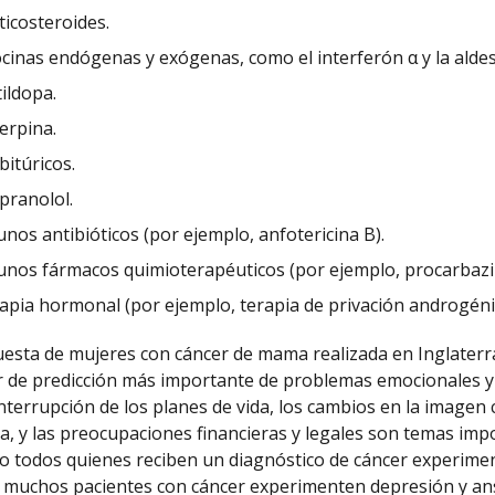
ticosteroides.
ocinas endógenas y exógenas, como el interferón α y la aldesle
ildopa.
erpina.
bitúricos.
pranolol.
unos antibióticos (por ejemplo, anfotericina B).
unos fármacos quimioterapéuticos (por ejemplo, procarbazi
apia hormonal (por ejemplo, terapia de privación androgénic
esta de mujeres con cáncer de mama realizada en Inglaterra
or de predicción más importante de problemas emocionales y
nterrupción de los planes de vida, los cambios en la imagen c
ida, y las preocupaciones financieras y legales son temas imp
 todos quienes reciben un diagnóstico de cáncer experimen
e muchos pacientes con cáncer experimenten depresión y a