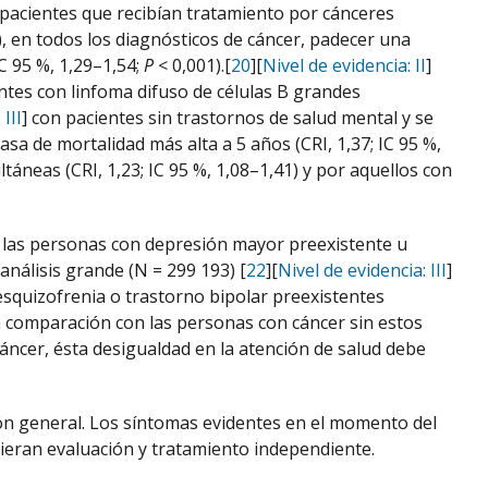
 pacientes que recibían tratamiento por cánceres
), en todos los diagnósticos de cáncer, padecer una
C 95 %, 1,29–1,54;
P
< 0,001).[
20
][
Nivel de evidencia: II
]
tes con linfoma difuso de células B grandes
III
] con pacientes sin trastornos de salud mental y se
a de mortalidad más alta a 5 años (CRI, 1,37; IC 95 %,
áneas (CRI, 1,23; IC 95 %, 1,08–1,41) y por aquellos con
e las personas con depresión mayor preexistente u
nálisis grande (N = 299 193) [
22
][
Nivel de evidencia: III
]
squizofrenia o trastorno bipolar preexistentes
n comparación con las personas con cáncer sin estos
cáncer, ésta desigualdad en la atención de salud debe
ón general. Los síntomas evidentes en el momento del
uieran evaluación y tratamiento independiente.