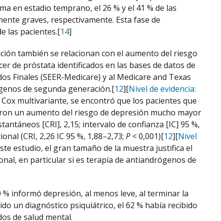
a en estadio temprano, el 26 % y el 41 % de las
mente graves, respectivamente. Esta fase de
e las pacientes.[
14
]
ción también se relacionan con el aumento del riesgo
er de próstata identificados en las bases de datos de
dos Finales (SEER-Medicare) y al Medicare and Texas
rógenos de segunda generación.[
12
][
Nivel de evidencia:
 Cox multivariante, se encontró que los pacientes que
aron un aumento del riesgo de depresión mucho mayor
tantáneos [CRI], 2,15; intervalo de confianza [IC] 95 %,
onal (CRI, 2,26 IC 95 %, 1,88–2,73;
P
< 0,001)[
12
][
Nivel
ste estudio, el gran tamaño de la muestra justifica el
nal, en particular si es terapia de antiandrógenos de
% informó depresión, al menos leve, al terminar la
ido un diagnóstico psiquiátrico, el 62 % había recibido
ados de salud mental.