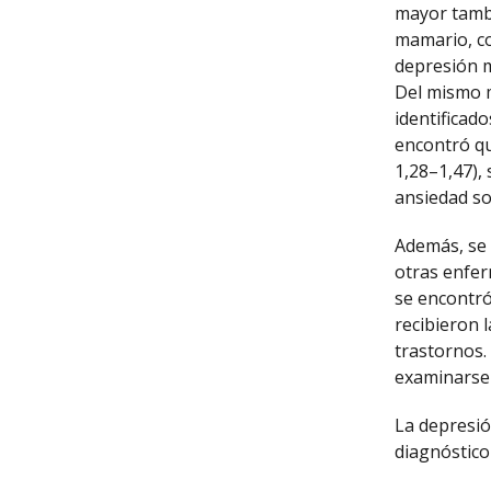
mayor tambi
mamario, co
depresión m
Del mismo m
identificad
encontró qu
1,28–1,47),
ansiedad sol
Además, se 
otras enfer
se encontró
recibieron 
trastornos.
examinarse
La depresió
diagnóstico