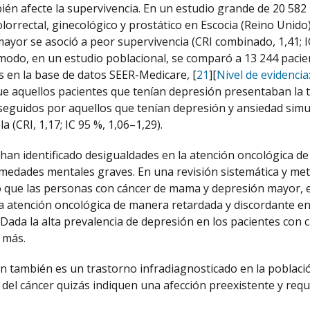
én afecte la supervivencia. En un estudio grande de 20 582
lorrectal, ginecológico y prostático en Escocia (Reino Unido
ayor se asoció a peor supervivencia (CRI combinado, 1,41; I
odo, en un estudio poblacional, se comparó a 13 244 pacien
os en la base de datos SEER-Medicare, [
21
][
Nivel de evidencia: 
e aquellos pacientes que tenían depresión presentaban la tas
 seguidos por aquellos que tenían depresión y ansiedad simult
a (CRI, 1,17; IC 95 %, 1,06–1,29).
han identificado desigualdades en la atención oncológica d
medades mentales graves. En una revisión sistemática y meta
 que las personas con cáncer de mama y depresión mayor, e
la atención oncológica de manera retardada y discordante e
 Dada la alta prevalencia de depresión en los pacientes con 
 más.
n también es un trastorno infradiagnosticado en la poblaci
 del cáncer quizás indiquen una afección preexistente y req