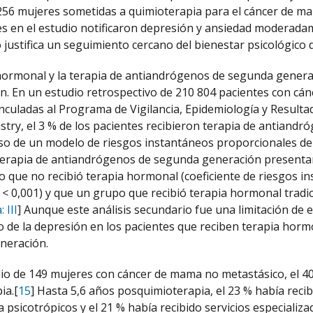
256 mujeres sometidas a quimioterapia para el cáncer de mam
es en el estudio notificaron depresión y ansiedad moderada
 justifica un seguimiento cercano del bienestar psicológico d
hormonal y la terapia de antiandrógenos de segunda genera
n. En un estudio retrospectivo de 210 804 pacientes con cánc
nculadas al Programa de Vigilancia, Epidemiología y Resulta
stry, el 3 % de los pacientes recibieron terapia de antiand
uso de un modelo de riesgos instantáneos proporcionales de
 terapia de antiandrógenos de segunda generación present
o que no recibió terapia hormonal (coeficiente de riesgos ins
< 0,001) y que un grupo que recibió terapia hormonal tradici
 III
] Aunque este análisis secundario fue una limitación de e
 de la depresión en los pacientes que reciben terapia hormo
neración.
io de 149 mujeres con cáncer de mama no metastásico, el 40 
ia.[
15
] Hasta 5,6 años posquimioterapia, el 23 % había recib
a psicotrópicos y el 21 % había recibido servicios especializ