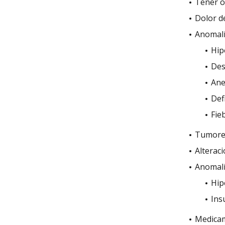
Tener o
Dolor d
Anomalí
Hip
Des
Ane
Def
Fie
Tumores
Alterac
Anomalí
Hip
Ins
Medicam