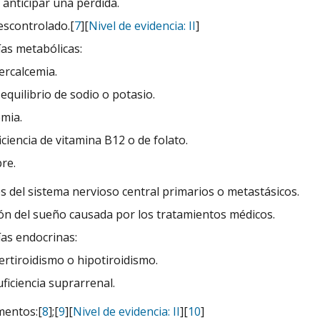
 anticipar una pérdida.
escontrolado.[
7
][
Nivel de evidencia: II
]
as metabólicas:
ercalcemia.
equilibrio de sodio o potasio.
mia.
iciencia de vitamina B12 o de folato.
bre.
 del sistema nervioso central primarios o metastásicos.
ión del sueño causada por los tratamientos médicos.
as endocrinas:
ertiroidismo o hipotiroidismo.
uficiencia suprarrenal.
entos:[
8
];[
9
][
Nivel de evidencia: II
][
10
]