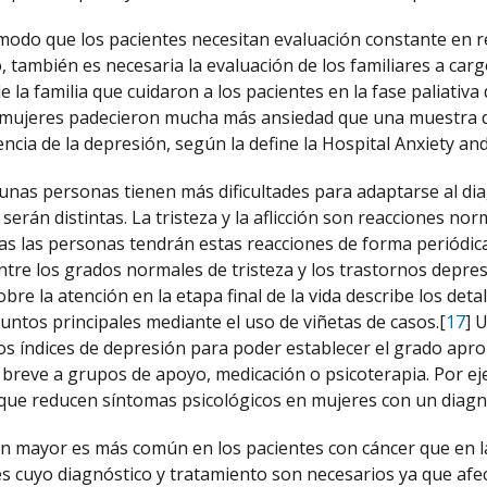
odo que los pacientes necesitan evaluación constante en rel
, también es necesaria la evaluación de los familiares a carg
 la familia que cuidaron a los pacientes en la fase paliativ
 mujeres padecieron mucha más ansiedad que una muestra d
dencia de la depresión, según la define la Hospital Anxiety a
gunas personas tienen más dificultades para adaptarse al dia
serán distintas. La tristeza y la aflicción son reacciones no
as las personas tendrán estas reacciones de forma periódica
entre los grados normales de tristeza y los trastornos depre
re la atención en la etapa final de la vida describe los deta
puntos principales mediante el uso de viñetas de casos.[
17
] 
os índices de depresión para poder establecer el grado apr
 breve a grupos de apoyo, medicación o psicoterapia. Por eje
ue reducen síntomas psicológicos en mujeres con un diagnós
n mayor es más común en los pacientes con cáncer que en l
es cuyo diagnóstico y tratamiento son necesarios ya que afect