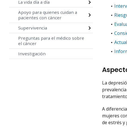
La vida día a día
Inter
Apoyo para quienes cuidan a
Riesg
pacientes con cáncer
Evalu
Supervivencia
Consi
Preguntas para el médico sobre
Actua
el cáncer
Infor
Investigación
Aspect
La depresió
prevalencia
tratamientos
A diferenci
mujeres con
de estrés y