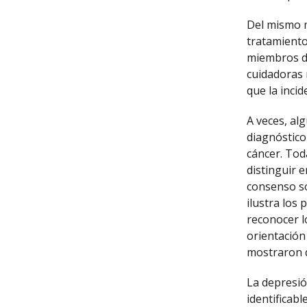
Del mismo m
tratamiento
miembros de
cuidadoras
que la inci
A veces, al
diagnóstico 
cáncer. Tod
distinguir 
consenso sob
ilustra los 
reconocer l
orientación
mostraron q
La depresió
identificabl