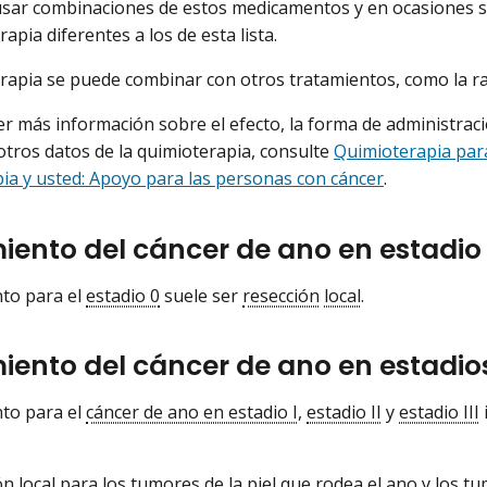
usar combinaciones de estos medicamentos y en ocasiones 
apia diferentes a los de esta lista.
rapia se puede combinar con otros tratamientos, como la ra
r más información sobre el efecto, la forma de administraci
tros datos de la quimioterapia, consulte
Quimioterapia para
ia y usted: Apoyo para las personas con cáncer
.
iento del cáncer de ano en estadio 
nto para el
estadio 0
suele ser
resección
local
.
ento del cáncer de ano en estadios I, 
nto para el
cáncer de ano en estadio I
,
estadio II
y
estadio III
ón
local
para los tumores de la piel que rodea el ano y los t