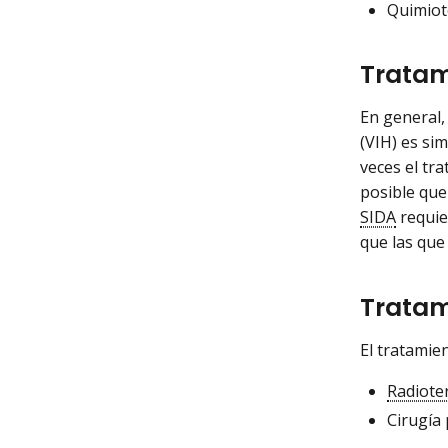
Quimiote
Tratam
En general,
(VIH) es si
veces el tr
posible que
SIDA
requie
que las que 
Tratam
El tratamie
Radiote
Cirugía 