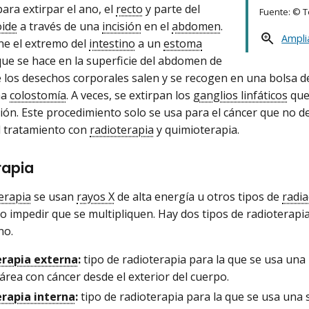
ara extirpar el ano, el
recto
y parte del
Fuente: © 
oide
a través de una
incisión
en el
abdomen
.
Ampli
ne el extremo del
intestino
a un
estoma
que se hace en la superficie del abdomen de
los desechos corporales salen y se recogen en una bolsa d
ma
colostomía
. A veces, se extirpan los
ganglios linfáticos
que
ión. Este procedimiento solo se usa para el cáncer que no 
l tratamiento con
radioterapia
y quimioterapia.
rapia
erapia
se usan
rayos X
de alta energía u otros tipos de
radia
o impedir que se multipliquen. Hay dos tipos de radioterapia
no.
rapia externa
:
tipo de radioterapia para la que se usa una
 área con cáncer desde el exterior del cuerpo.
rapia interna
:
tipo de radioterapia para la que se usa una