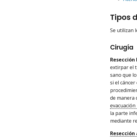
Tipos 
Se utilizan 
Cirugía
Resección l
extirpar el 
sano que lo 
si el cánce
procedimie
de manera q
evacuación 
la parte inf
mediante re
Resección