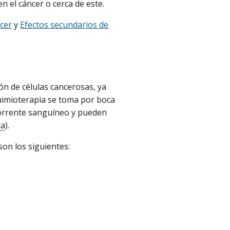
n el cáncer o cerca de este.
ncer
y
Efectos secundarios de
ón de células cancerosas, ya
quimioterapia se toma por boca
orrente sanguíneo y pueden
ca
).
on los siguientes: