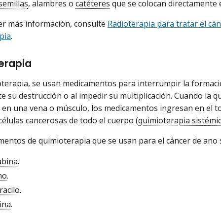
semillas
, alambres o
catéteres
que se colocan directamente e
er más información, consulte
Radioterapia para tratar el cá
pia
.
erapia
oterapia, se usan medicamentos para interrumpir la formaci
e su destrucción o al impedir su multiplicación. Cuando la 
en una vena o músculo, los medicamentos ingresan en el t
 células cancerosas de todo el cuerpo (
quimioterapia sistémi
entos de quimioterapia que se usan para el cáncer de ano s
abina
.
no
.
racilo
.
ina
.