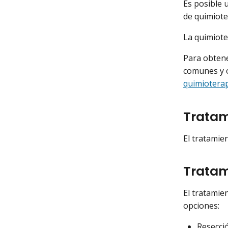
Es posible 
de quimioter
La quimiote
Para obtene
comunes y o
quimioterap
Tratam
El tratamie
Tratami
El tratamie
opciones:
Resecci