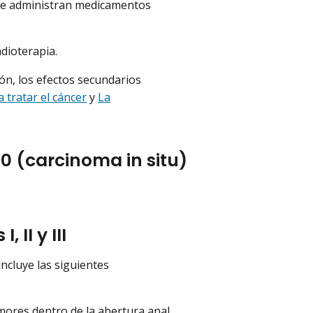
se administran medicamentos
dioterapia.
ón, los efectos secundarios
 tratar el cáncer
y
La
0 (carcinoma in situ)
II y III
incluye las siguientes
umores dentro de la abertura anal