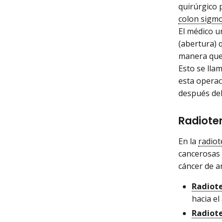
quirúrgico p
colon sigm
El médico u
(abertura) 
manera que 
Esto se lla
esta operac
después de
Radiote
En la
radiot
cancerosas 
cáncer de a
Radiote
hacia el
Radiote