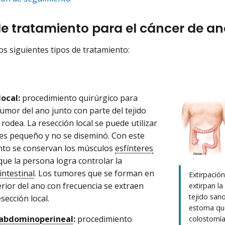
de tratamiento para el cáncer de an
los siguientes tipos de tratamiento:
ocal:
procedimiento quirúrgico para
tumor del ano junto con parte del tejido
rodea. La resección local se puede utilizar
r es pequeño y no se diseminó. Con este
nto se conservan los músculos
esfínteres
ue la persona logra controlar la
intestinal
. Los tumores que se forman en
Extirpació
erior del ano con frecuencia se extraen
extirpan la
tejido san
sección local.
estoma que
 abdominoperineal
:
procedimiento
colostomía