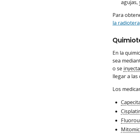
agujas,
Para obten
la radiotera
Quimiot
En la quimi
sea mediant
o se
inyecta
llegar a las
Los medicam
Capecit
Cisplati
Fluorou
Mitomic