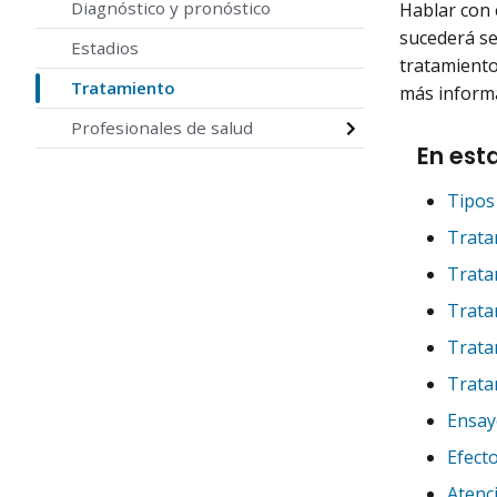
Diagnóstico y pronóstico
Hablar con 
sucederá se
Estadios
tratamiento
Tratamiento
más inform
Profesionales de salud
En est
Tipos
Tratam
Tratam
Trata
Trata
Trata
Ensayo
Efect
Atenc