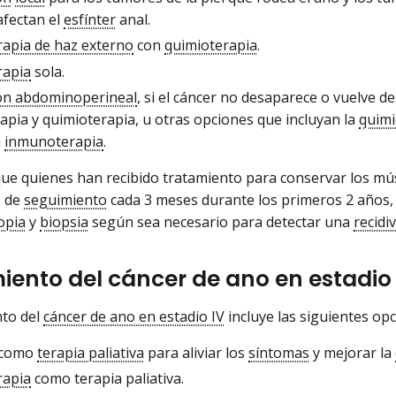
afectan el
esfínter
anal.
rapia de haz externo
con
quimioterapia
.
rapia
sola.
ón abdominoperineal
, si el cáncer no desaparece o vuelve d
apia y quimioterapia, u otras opciones que incluyan la
quimi
a
inmunoterapia
.
que quienes han recibido tratamiento para conservar los mú
s de
seguimiento
cada 3 meses durante los primeros 2 años,
opia
y
biopsia
según sea necesario para detectar una
recidi
iento del cáncer de ano en estadio 
nto del
cáncer de ano en estadio IV
incluye las siguientes opc
 como
terapia paliativa
para aliviar los
síntomas
y mejorar la
rapia
como terapia paliativa.