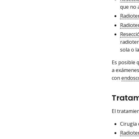
que no 
Radiote
Radiote
Resecci
radioter
sola o l
Es posible 
a exámene
con
endosc
Tratam
El tratamie
Cirugía
Radiote