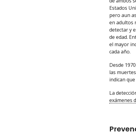
de ambos se
Estados Uni
pero aun as
en adultos 
detectar y 
de edad. En
el mayor in
cada año.
Desde 1970,
las muertes
indican que
La detecció
exámenes d
Prevenc