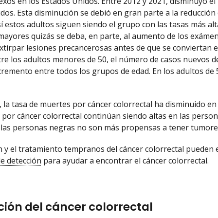
xos en los Estados Unidos. Entre 2012 y 2021, disminuyó el
dos. Esta disminución se debió en gran parte a la reducción 
í estos adultos siguen siendo el grupo con las tasas más alt
mayores quizás se deba, en parte, al aumento de los exámene
extirpar lesiones precancerosas antes de que se conviertan 
tre los adultos menores de 50, el número de casos nuevos d
cremento entre todos los grupos de edad. En los adultos d
 la tasa de muertes por cáncer colorrectal ha disminuido e
 por cáncer colorrectal continúan siendo altas en las person
 las personas negras no son más propensas a tener tumore
n y el tratamiento tempranos del cáncer colorrectal pueden e
e detección
para ayudar a encontrar el cáncer colorrectal.
ión del cáncer colorrectal