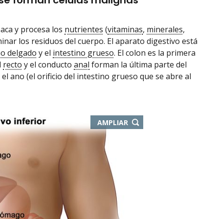
 se forman células malignas
saca y procesa los
nutrientes
(
vitaminas
,
minerales
,
inar los residuos del cuerpo. El aparato digestivo está
no delgado
y el
intestino grueso
. El colon es la primera
l
recto
y el conducto
anal
forman la última parte del
l ano (el orificio del intestino grueso que se abre al
AMPLIAR