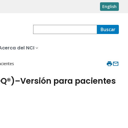
English
Buscar
Acerca del NCI
acientes
PDQ®)–Versión para pacientes