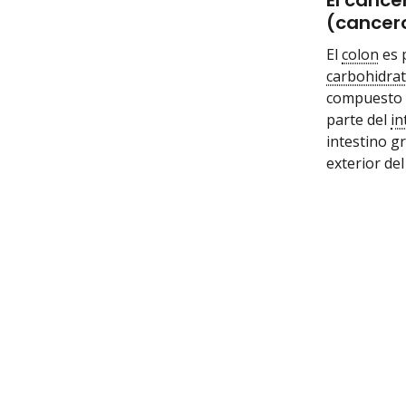
El cánce
(cancero
El
colon
es 
carbohidra
compuesto p
parte del
in
intestino gr
exterior del