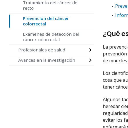
Tratamiento del cáncer de
Preven
recto
Infor
Prevención del cáncer
colorrectal
¿Qué es
Exámenes de detección del
cáncer colorrectal
La prevenci
Profesionales de salud
prevención 
Avances en la investigación
de muertes
Los
científi
cosa que au
tener cánce
Algunos fac
heredar cie
regularida
evitar los 
enfermará d