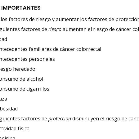
 IMPORTANTES
 los factores de riesgo y aumentar los factores de protecció
iguientes factores de
riesgo
aumentan el riesgo de cáncer col
dad
ntecedentes familiares de cáncer colorrectal
ntecedentes personales
iesgo heredado
onsumo de alcohol
onsumo de cigarrillos
aza
besidad
iguientes factores de
protección
disminuyen el riesgo de cánce
ctividad física
spirina