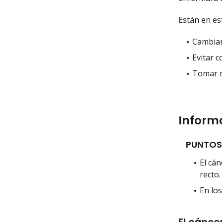
Están en est
Cambiar 
Evitar 
Tomar m
Informa
PUNTOS
El cán
recto.
En los