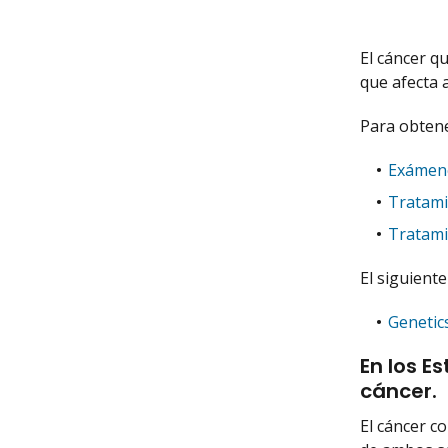
El cáncer qu
que afecta 
Para obtene
Exámene
Tratami
Tratami
El siguient
Genetic
En los E
cáncer.
El cáncer c