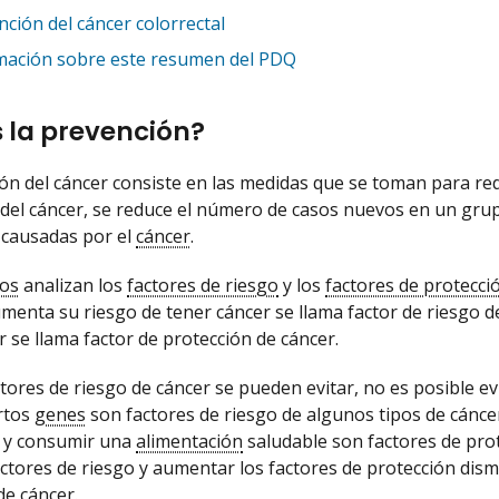
ción del cáncer colorrectal
mación sobre este resumen del PDQ
 la prevención?
ón del cáncer consiste en las medidas que se toman para red
del cáncer, se reduce el número de casos nuevos en un gru
 causadas por el
cáncer
.
cos
analizan los
factores de riesgo
y los
factores de protecci
menta su riesgo de tener cáncer se llama factor de riesgo d
r se llama factor de protección de cáncer.
tores de riesgo de cáncer se pueden evitar, no es posible e
rtos
genes
son factores de riesgo de algunos tipos de cáncer
d y consumir una
alimentación
saludable son factores de prot
factores de riesgo y aumentar los factores de protección dis
e cáncer.