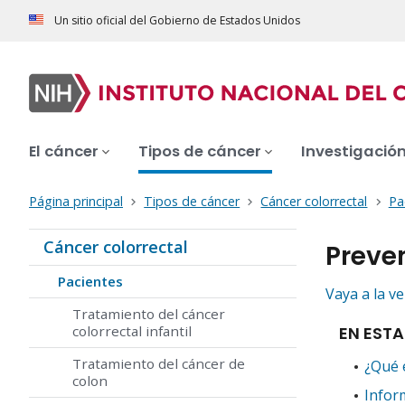
Un sitio oficial del Gobierno de Estados Unidos
El cáncer
Tipos de cáncer
Investigació
Página principal
Tipos de cáncer
Cáncer colorrectal
Pa
Cáncer colorrectal
Preve
Pacientes
Vaya a la v
Tratamiento del cáncer
EN ESTA
colorrectal infantil
Tratamiento del cáncer de
¿Qué 
colon
Infor