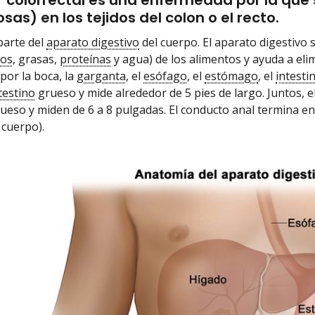
r colorrectal es una enfermedad por la que
sas) en los tejidos del colon o el recto.
parte del
aparato digestivo
del cuerpo. El aparato digestivo 
tos
, grasas,
proteínas
y agua) de los alimentos y ayuda a elim
or la boca, la
garganta
, el
esófago
, el
estómago
, el
intesti
testino
grueso y mide alrededor de 5 pies de largo. Juntos, e
ueso y miden de 6 a 8 pulgadas. El conducto anal termina en e
 cuerpo).