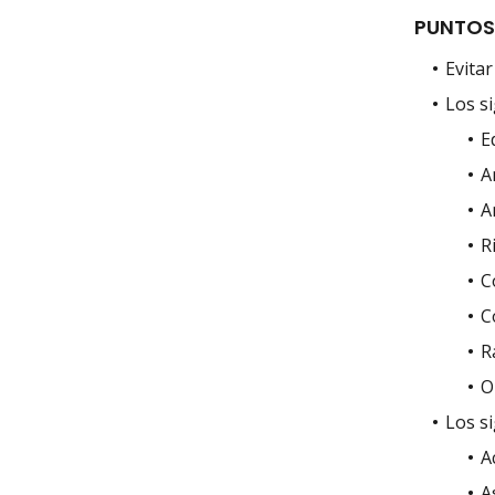
PUNTOS
Evitar
Los s
E
A
A
R
C
C
R
O
Los s
A
A