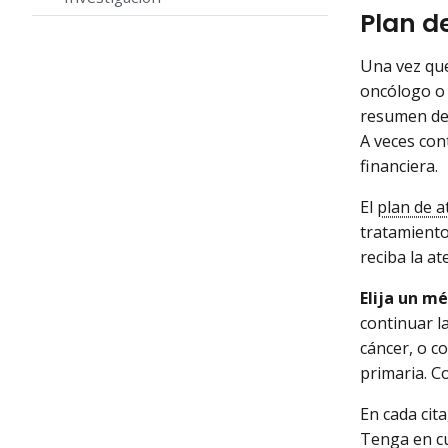
Plan d
Una vez que
oncólogo o 
resumen del
A veces con
financiera.
El
plan de a
tratamiento
reciba la at
Elija un m
continuar l
cáncer, o co
primaria. C
En cada cita
Tenga en cu