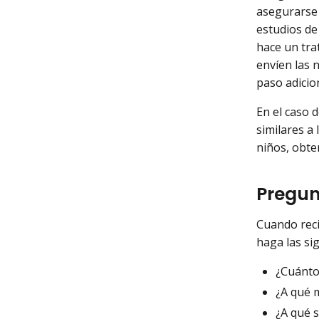
asegurarse 
estudios de
hace un tra
envíen las 
paso adicio
En el caso 
similares a
niños, obte
Pregun
Cuando reci
haga las si
¿Cuánto
¿A qué 
¿A qué 