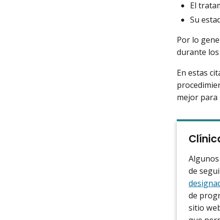
El trata
Su esta
Por lo gene
durante los
En estas cit
procedimien
mejor para 
Clínic
Algunos 
de segui
designad
de progr
sitio we
que perm