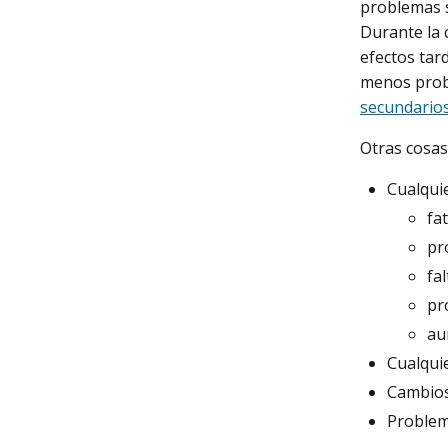
problemas 
Durante la 
efectos tar
menos probl
secundarios
Otras cosas
Cualquie
fat
pr
fa
pr
au
Cualqui
Cambios
Problem