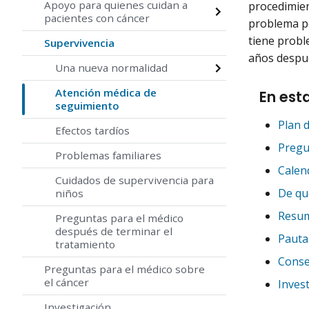
Apoyo para quienes cuidan a
procedimien
pacientes con cáncer
problema po
tiene probl
Supervivencia
años despué
Una nueva normalidad
Atención médica de
En est
seguimiento
Plan 
Efectos tardíos
Pregu
Problemas familiares
Calen
Cuidados de supervivencia para
De qu
niños
Resum
Preguntas para el médico
después de terminar el
Pauta
tratamiento
Conse
Preguntas para el médico sobre
el cáncer
Inves
Investigación