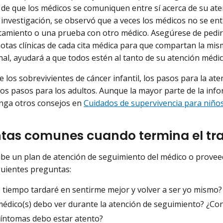
de que los médicos se comuniquen entre sí acerca de su ate
 investigación, se observó que a veces los médicos no se en
tamiento o una prueba con otro médico. Asegúrese de pedi
notas clínicas de cada cita médica para que compartan la mi
nal, ayudará a que todos estén al tanto de su atención médic
de los sobrevivientes de cáncer infantil, los pasos para la 
 los pasos para los adultos. Aunque la mayor parte de la info
nga otros consejos en
Cuidados de supervivencia para niño
tas comunes cuando termina el tr
be un plan de atención de seguimiento del médico o proveed
guientes preguntas:
 tiempo tardaré en sentirme mejor y volver a ser yo mismo?
médico(s) debo ver durante la atención de seguimiento? ¿Co
síntomas debo estar atento?