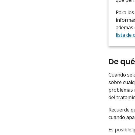
Para los
informac
además d
lista de
De qué
Cuando se e
sobre cualq
problemas 
del tratami
Recuerde qu
cuando apar
Es posible 