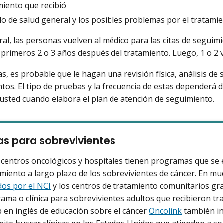
miento que recibió
do de salud general y los posibles problemas por el tratami
ral, las personas vuelven al médico para las citas de seguim
 primeros 2 o 3 años después del tratamiento. Luego, 1 o 2 v
as, es probable que le hagan una revisión física, análisis de
tos. El tipo de pruebas y la frecuencia de estas dependerá d
usted cuando elabora el plan de atención de seguimiento.
as para sobrevivientes
centros oncológicos y hospitales tienen programas que se e
miento a largo plazo de los sobrevivientes de cáncer. En m
os por el NCI
y los centros de tratamiento comunitarios gra
ama o clínica para sobrevivientes adultos que recibieron tra
b en inglés de educación sobre el cáncer
Oncolink
también i
ite buscar clínicas en los Estados Unidos que atienden a so