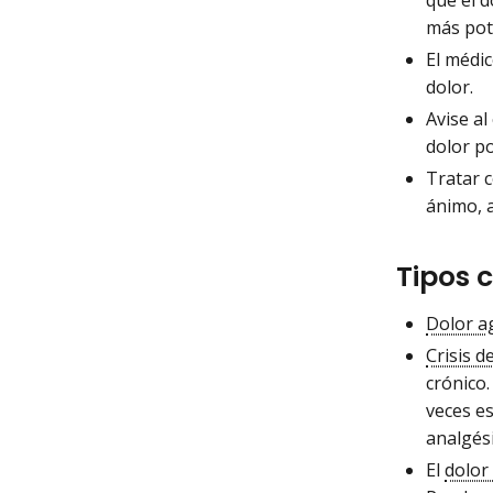
más pot
El médic
dolor.
Avise al
dolor po
Tratar c
ánimo, 
Tipos 
Dolor a
Crisis d
crónico.
veces es
analgési
El
dolor