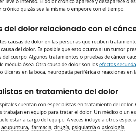
r leve o intenso. El dolor crónico aparece y desaparece o es
r crónico quizás sea la misma o empeore con el tiempo.
 del dolor relacionado con el cánce
tes causas de dolor en las personas que reciben tratamiento 
a causa del dolor. Es posible que esto ocurra si un tumor pre
s del cuerpo. Algunos tratamientos o pruebas de cáncer caus
de médula ósea. Otra causa de dolor son los
efectos secunda
o úlceras en la boca, neuropatía periférica o reacciones en la
listas en tratamiento del dolor
pitales cuentan con especialistas en tratamiento del dolor. 
as trabajan en equipo para tratar el dolor. Un médico o un
es
ele estar a cargo del equipo. A veces incluye a otros especi
,
acupuntura
,
farmacia
,
cirugía
,
psiquiatría
o
psicología
.