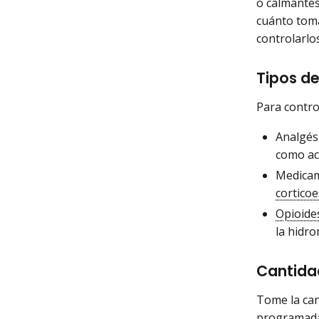
o calmantes
cuánto toma
controlarlos
Tipos d
Para contro
Analgés
como ac
Medica
cortico
Opioide
la hidro
Cantida
Tome la can
programada.