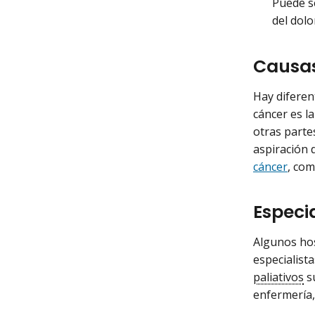
Puede se
del dolo
Causas
Hay diferen
cáncer es l
otras parte
aspiración 
cáncer
, com
Especia
Algunos hos
especialist
paliativos
su
enfermería