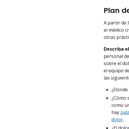
Plan de
A partir de
el médico cr
otras práct
Describa el
personal de
sobre el dol
el equipo d
las siguient
¿Dónde 
¿Cómo se
como una
hay
pal
dolor
.
¿El dolo