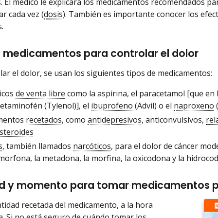
. El médico le explicará los medicamentos recomendados pa
r cada vez (
dosis
). También es importante conocer los efe
.
e medicamentos para controlar el dolor
lar el dolor, se usan los siguientes tipos de medicamentos:
icos
de venta libre
como la aspirina, el paracetamol [que en
etaminofén (Tylenol)], el
ibuprofeno
(Advil) o el
naproxeno
(
mentos
recetados
, como
antidepresivos
, anticonvulsivos,
rel
esteroides
s
, también llamados
narcóticos
, para el dolor de cáncer mod
morfona, la metadona, la morfina, la oxicodona y la hidroco
d y momento para tomar medicamentos par
tidad recetada del medicamento, a la hora
 Si no está seguro de cuándo tomar los