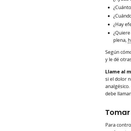
¿Cuánto
¿Cuándo
¿Hay ef
¿Quiere 
plena,
h
Según cómo 
y le dé otra
Llame al m
si el dolor
analgésico.
debe llamar
Tomar 
Para contro