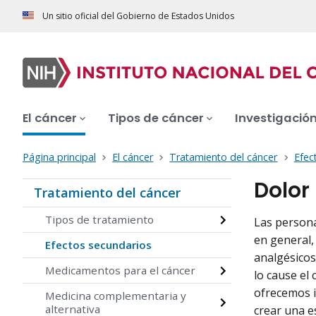
Un sitio oficial del Gobierno de Estados Unidos
El cáncer
Tipos de cáncer
Investigació
Página principal
El cáncer
Tratamiento del cáncer
Efec
Dolor
Tratamiento del cáncer
Tipos de tratamiento
Las persona
en general,
Efectos secundarios
analgésicos
Medicamentos para el cáncer
lo cause el 
ofrecemos i
Medicina complementaria y
alternativa
crear una es