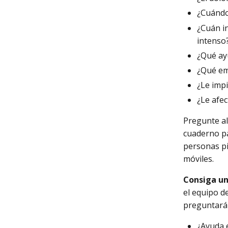
¿Cuándo
¿Cuán in
intenso
¿Qué ayu
¿Qué em
¿Le impi
¿Le afec
Pregunte al
cuaderno pa
personas pi
móviles.
Consiga un 
el equipo de
preguntarán
¿Ayuda e