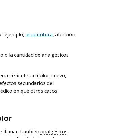
or ejemplo,
acupuntura
, atención
o o la cantidad de analgésicos
ía si siente un dolor nuevo,
 efectos secundarios del
médico en qué otros casos
lor
se llaman también
analgésicos