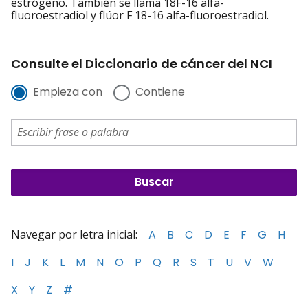
estrógeno. También se llama 18F-16 alfa-
fluoroestradiol y flúor F 18-16 alfa-fluoroestradiol.
Consulte el Diccionario de cáncer del NCI
Empieza con
Contiene
Navegar por letra inicial:
A
B
C
D
E
F
G
H
I
J
K
L
M
N
O
P
Q
R
S
T
U
V
W
X
Y
Z
#