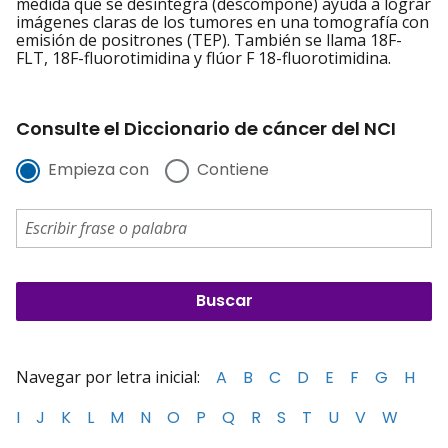
medida que se desintegra (descompone) ayuda a lograr
imágenes claras de los tumores en una tomografía con
emisión de positrones (TEP). También se llama 18F-
FLT, 18F-fluorotimidina y flúor F 18-fluorotimidina.
Consulte el Diccionario de cáncer del NCI
Empieza con
Contiene
Navegar por letra inicial:
A
B
C
D
E
F
G
H
I
J
K
L
M
N
O
P
Q
R
S
T
U
V
W