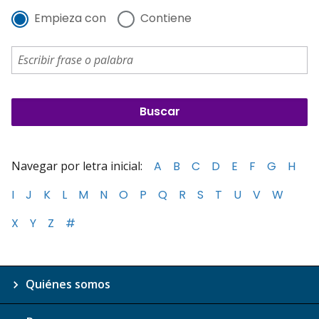
Empieza con
Contiene
Navegar por letra inicial:
A
B
C
D
E
F
G
H
I
J
K
L
M
N
O
P
Q
R
S
T
U
V
W
X
Y
Z
#
Quiénes somos