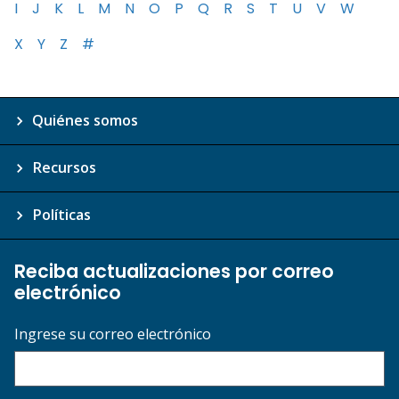
I
J
K
L
M
N
O
P
Q
R
S
T
U
V
W
X
Y
Z
#
Quiénes somos
Recursos
Políticas
Reciba actualizaciones por correo
electrónico
Ingrese su correo electrónico