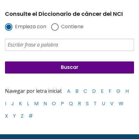
Consulte el Diccionario de cáncer del NCI
Empieza con
Contiene
Navegar por letra inicial:
A
B
C
D
E
F
G
H
I
J
K
L
M
N
O
P
Q
R
S
T
U
V
W
X
Y
Z
#