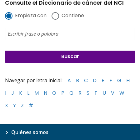
Consulte el Diccionario de cáncer del NCI
Empieza con
Contiene
Navegar por letra inicial:
A
B
C
D
E
F
G
H
I
J
K
L
M
N
O
P
Q
R
S
T
U
V
W
X
Y
Z
#
Quiénes somos