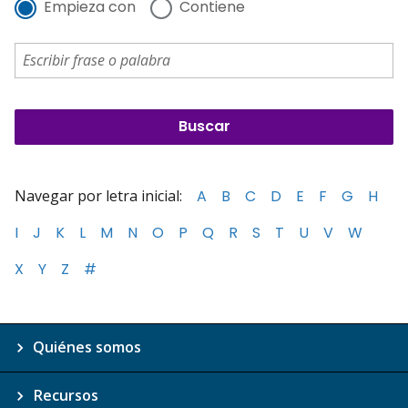
Empieza con
Contiene
Navegar por letra inicial:
A
B
C
D
E
F
G
H
I
J
K
L
M
N
O
P
Q
R
S
T
U
V
W
X
Y
Z
#
Quiénes somos
Recursos