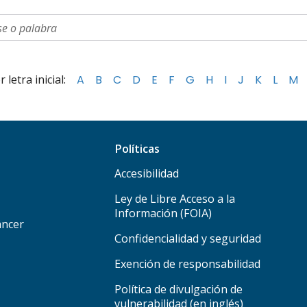
letra inicial:
A
B
C
D
E
F
G
H
I
J
K
L
M
Políticas
Accesibilidad
Ley de Libre Acceso a la
Información (FOIA)
áncer
Confidencialidad y seguridad
Exención de responsabilidad
Política de divulgación de
vulnerabilidad (en inglés)