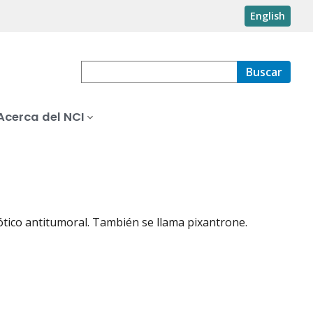
English
Buscar
Acerca del NCI
iótico antitumoral. También se llama pixantrone.