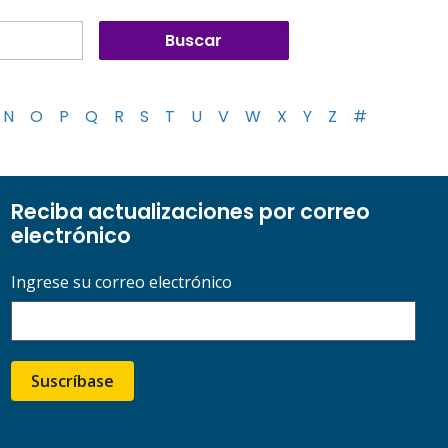
N
O
P
Q
R
S
T
U
V
W
X
Y
Z
#
Reciba actualizaciones por correo
electrónico
Ingrese su correo electrónico
Suscríbase