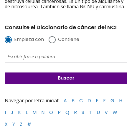
destruya células cancerosas. Es un tipo de alquilante y
de nitrosourea. También se llama BiCNU y carmustina.
Consulte el Diccionario de cáncer del NCI
Empieza con
Contiene
Navegar por letra inicial:
A
B
C
D
E
F
G
H
I
J
K
L
M
N
O
P
Q
R
S
T
U
V
W
X
Y
Z
#