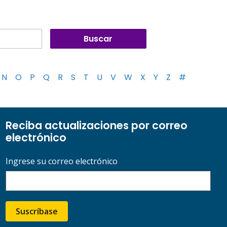
N
O
P
Q
R
S
T
U
V
W
X
Y
Z
#
Reciba actualizaciones por correo
electrónico
Ingrese su correo electrónico
Suscríbase