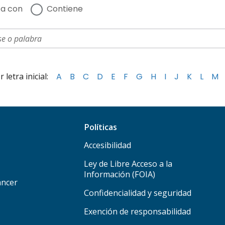
a con
Contiene
letra inicial:
A
B
C
D
E
F
G
H
I
J
K
L
M
Políticas
Accesibilidad
Ley de Libre Acceso a la
Información (FOIA)
áncer
Confidencialidad y seguridad
Exención de responsabilidad