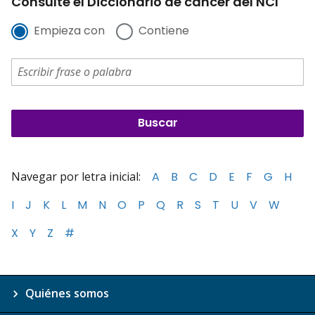
Consulte el Diccionario de cáncer del NCI
Empieza con
Contiene
Navegar por letra inicial:
A
B
C
D
E
F
G
H
I
J
K
L
M
N
O
P
Q
R
S
T
U
V
W
X
Y
Z
#
Quiénes somos