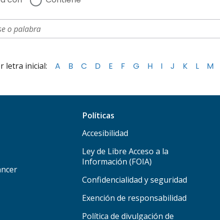
letra inicial:
A
B
C
D
E
F
G
H
I
J
K
L
M
Políticas
Accesibilidad
Ley de Libre Acceso a la
Información (FOIA)
áncer
Confidencialidad y seguridad
Exención de responsabilidad
Política de divulgación de