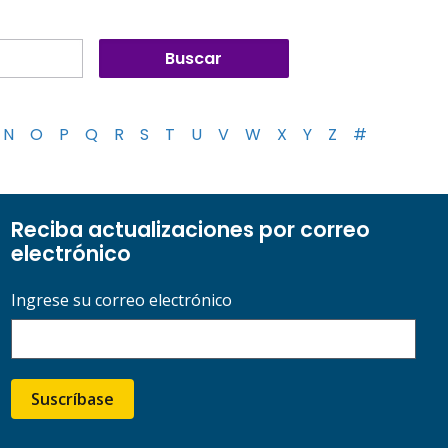
N
O
P
Q
R
S
T
U
V
W
X
Y
Z
#
Reciba actualizaciones por correo
electrónico
Ingrese su correo electrónico
Suscríbase