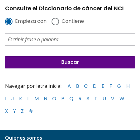
Consulte el Diccionario de cáncer del NCI
Empieza con
Contiene
Navegar por letra inicial:
A
B
C
D
E
F
G
H
I
J
K
L
M
N
O
P
Q
R
S
T
U
V
W
X
Y
Z
#
Quiénes somos