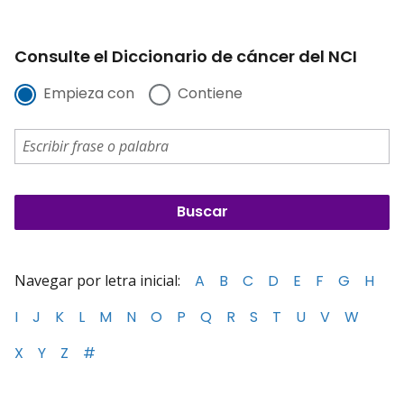
Consulte el Diccionario de cáncer del NCI
Empieza con
Contiene
Navegar por letra inicial:
A
B
C
D
E
F
G
H
I
J
K
L
M
N
O
P
Q
R
S
T
U
V
W
X
Y
Z
#