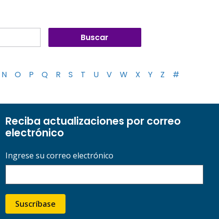
N
O
P
Q
R
S
T
U
V
W
X
Y
Z
#
Reciba actualizaciones por correo
electrónico
Ingrese su correo electrónico
Suscríbase