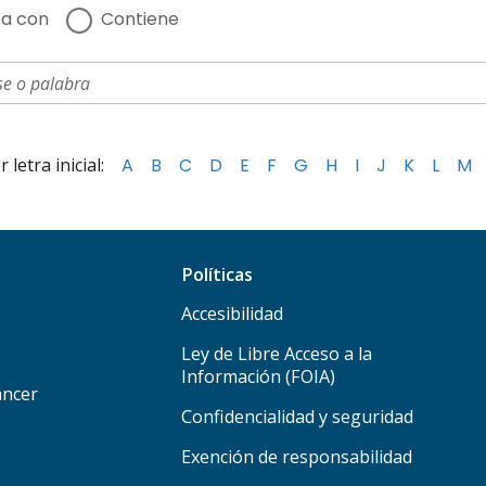
a con
Contiene
letra inicial:
A
B
C
D
E
F
G
H
I
J
K
L
M
Políticas
Accesibilidad
Ley de Libre Acceso a la
Información (FOIA)
áncer
Confidencialidad y seguridad
Exención de responsabilidad