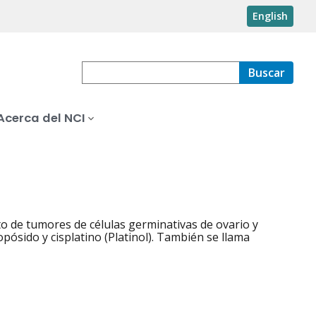
English
Buscar
Acerca del NCI
 de tumores de células germinativas de ovario y
opósido y cisplatino (Platinol). También se llama