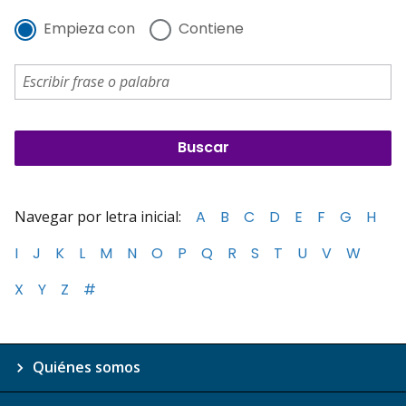
Empieza con
Contiene
Navegar por letra inicial:
A
B
C
D
E
F
G
H
I
J
K
L
M
N
O
P
Q
R
S
T
U
V
W
X
Y
Z
#
Quiénes somos