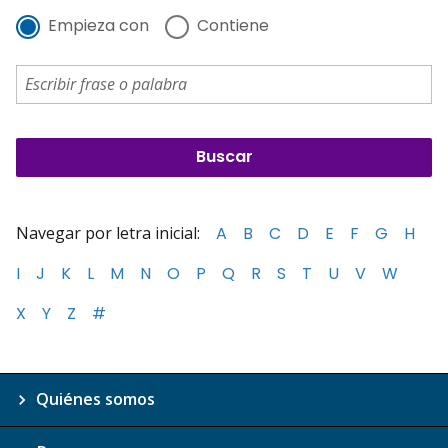
Empieza con
Contiene
Navegar por letra inicial:
A
B
C
D
E
F
G
H
I
J
K
L
M
N
O
P
Q
R
S
T
U
V
W
X
Y
Z
#
Quiénes somos