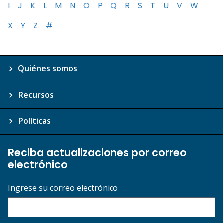
I
J
K
L
M
N
O
P
Q
R
S
T
U
V
W
X
Y
Z
#
Quiénes somos
Recursos
Políticas
Reciba actualizaciones por correo
electrónico
Ingrese su correo electrónico