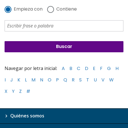
Empieza con
Contiene
Navegar por letra inicial:
A
B
C
D
E
F
G
H
I
J
K
L
M
N
O
P
Q
R
S
T
U
V
W
X
Y
Z
#
Quiénes somos