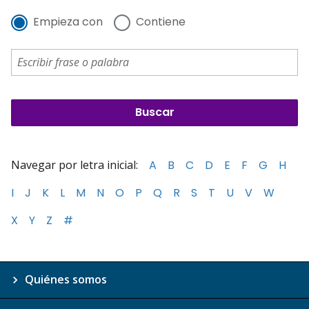
Empieza con
Contiene
Navegar por letra inicial:
A
B
C
D
E
F
G
H
I
J
K
L
M
N
O
P
Q
R
S
T
U
V
W
X
Y
Z
#
Quiénes somos