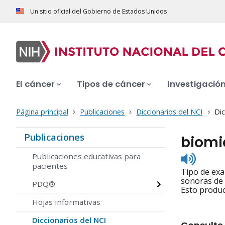
Un sitio oficial del Gobierno de Estados Unidos
El cáncer
Tipos de cáncer
Investigació
Página principal
Publicaciones
Diccionarios del NCI
Dic
Publicaciones
biomi
Listen
Publicaciones educativas para
to
pacientes
Tipo de exa
pronunc
sonoras de 
PDQ®
Esto produc
Hojas informativas
Diccionarios del NCI