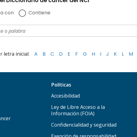
el Diccionario de cáncer del NCI
a con
Contiene
letra inicial:
A
B
C
D
E
F
G
H
I
J
K
L
M
Políticas
Accesibilidad
Ley de Libre Acceso a la
Información (FOIA)
áncer
Confidencialidad y seguridad
Exención de responsabilidad