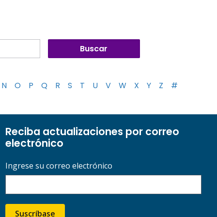
N
O
P
Q
R
S
T
U
V
W
X
Y
Z
#
Reciba actualizaciones por correo
electrónico
Ingrese su correo electrónico
Suscríbase