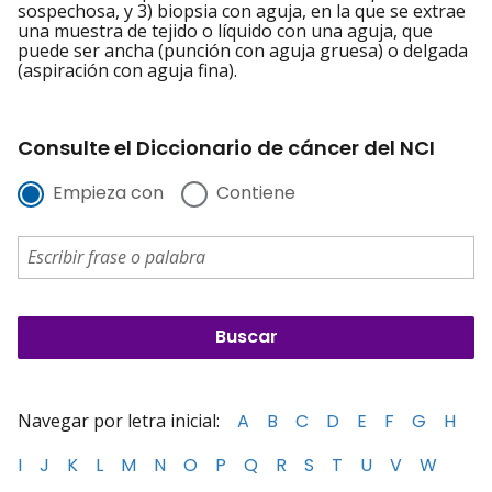
sospechosa, y 3) biopsia con aguja, en la que se extrae
una muestra de tejido o líquido con una aguja, que
puede ser ancha (punción con aguja gruesa) o delgada
(aspiración con aguja fina).
Consulte el Diccionario de cáncer del NCI
Empieza con
Contiene
Navegar por letra inicial:
A
B
C
D
E
F
G
H
I
J
K
L
M
N
O
P
Q
R
S
T
U
V
W