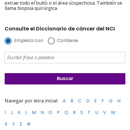
extrae todo el bulto o el área sospechosa. También se
llama biopsia quirúrgica.
Consulte el Diccionario de cáncer del NCI
Empieza con
Contiene
Navegar por letra inicial:
A
B
C
D
E
F
G
H
I
J
K
L
M
N
O
P
Q
R
S
T
U
V
W
X
Y
Z
#