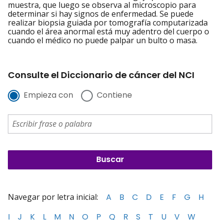
muestra, que luego se observa al microscopio para
determinar si hay signos de enfermedad. Se puede
realizar biopsia guiada por tomografía computarizada
cuando el área anormal está muy adentro del cuerpo o
cuando el médico no puede palpar un bulto o masa.
Consulte el Diccionario de cáncer del NCI
Empieza con
Contiene
Navegar por letra inicial:
A
B
C
D
E
F
G
H
I
J
K
L
M
N
O
P
Q
R
S
T
U
V
W