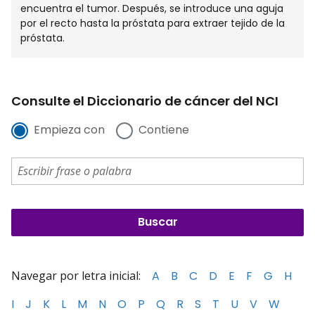
encuentra el tumor. Después, se introduce una aguja
por el recto hasta la próstata para extraer tejido de la
próstata.
Consulte el Diccionario de cáncer del NCI
Empieza con
Contiene
Navegar por letra inicial:
A
B
C
D
E
F
G
H
I
J
K
L
M
N
O
P
Q
R
S
T
U
V
W