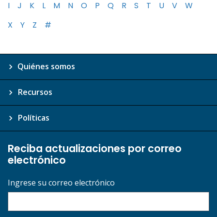
I
J
K
L
M
N
O
P
Q
R
S
T
U
V
W
X
Y
Z
#
Quiénes somos
Recursos
Políticas
Reciba actualizaciones por correo
electrónico
Ingrese su correo electrónico