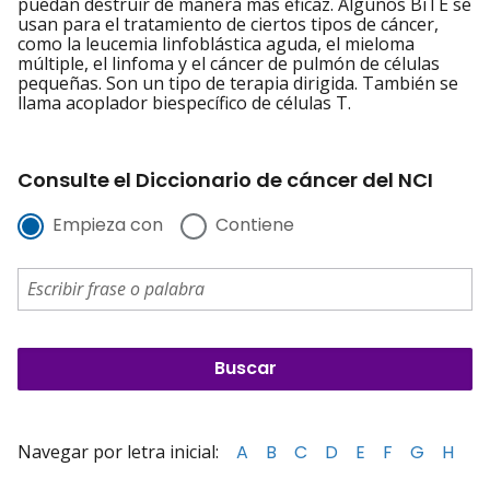
puedan destruir de manera más eficaz. Algunos BiTE se
usan para el tratamiento de ciertos tipos de cáncer,
como la leucemia linfoblástica aguda, el mieloma
múltiple, el linfoma y el cáncer de pulmón de células
pequeñas. Son un tipo de terapia dirigida. También se
llama acoplador biespecífico de células T.
Consulte el Diccionario de cáncer del NCI
Empieza con
Contiene
Navegar por letra inicial:
A
B
C
D
E
F
G
H