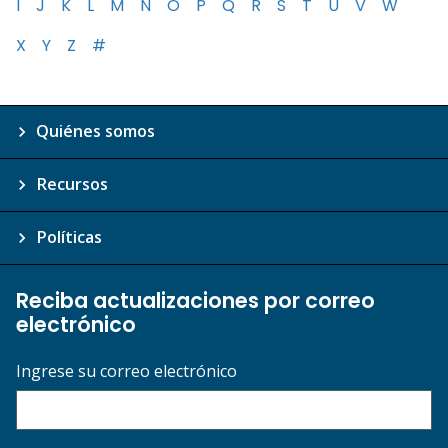
I
J
K
L
M
N
O
P
Q
R
S
T
U
V
W
X
Y
Z
#
Quiénes somos
Recursos
Políticas
Reciba actualizaciones por correo
electrónico
Ingrese su correo electrónico