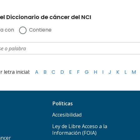
el Diccionario de cáncer del NCI
a con
Contiene
letra inicial:
A
B
C
D
E
F
G
H
I
J
K
L
M
Políticas
Accesibilidad
Ley de Libre Acceso a la
Información (FOIA)
áncer