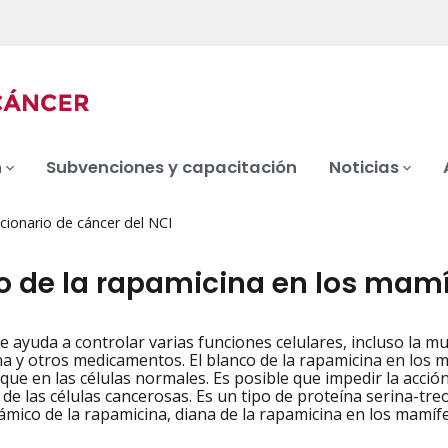
n
Subvenciones y capacitación
Noticias
cionario de cáncer del NCI
o de la rapamicina en los mamí
 ayuda a controlar varias funciones celulares, incluso la mul
iation
na y otros medicamentos. El blanco de la rapamicina en los 
que en las células normales. Es posible que impedir la acció
 de las células cancerosas. Es un tipo de proteína serina-tr
mico de la rapamicina, diana de la rapamicina en los mamífe