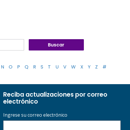
N
O
P
Q
R
S
T
U
V
W
X
Y
Z
#
Reciba actualizaciones por correo
electrónico
Ingrese su correo electrónico