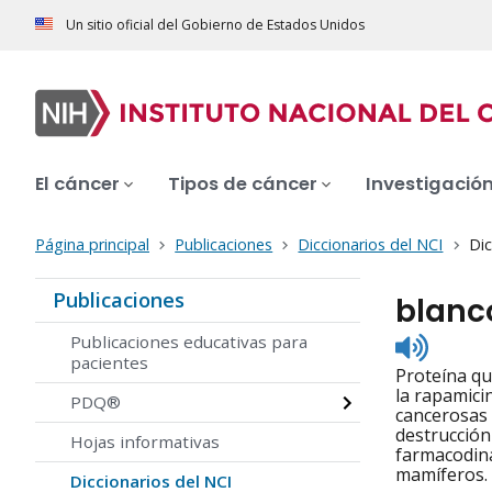
Un sitio oficial del Gobierno de Estados Unidos
El cáncer
Tipos de cáncer
Investigació
Página principal
Publicaciones
Diccionarios del NCI
Dic
Publicaciones
blanc
Listen
Publicaciones educativas para
to
pacientes
Proteína que
pronunc
la rapamici
PDQ®
cancerosas 
destrucción
Hojas informativas
farmacodiná
mamíferos.
Diccionarios del NCI