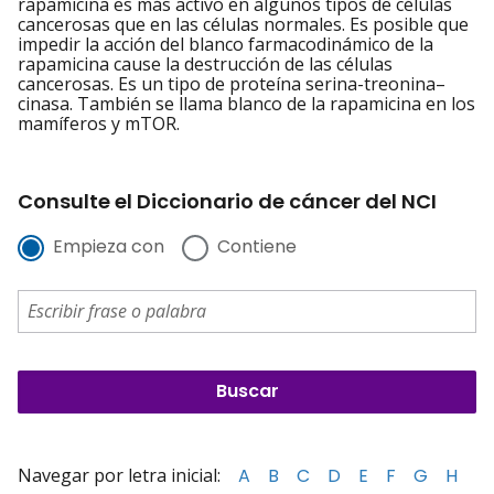
rapamicina es más activo en algunos tipos de células
cancerosas que en las células normales. Es posible que
impedir la acción del blanco farmacodinámico de la
rapamicina cause la destrucción de las células
cancerosas. Es un tipo de proteína serina-treonina–
cinasa. También se llama blanco de la rapamicina en los
mamíferos y mTOR.
Consulte el Diccionario de cáncer del NCI
Empieza con
Contiene
Navegar por letra inicial:
A
B
C
D
E
F
G
H