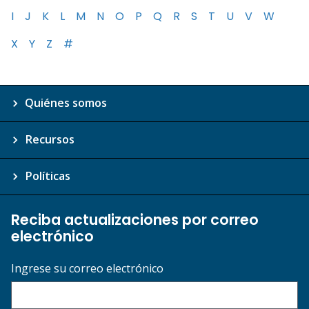
I
J
K
L
M
N
O
P
Q
R
S
T
U
V
W
X
Y
Z
#
Quiénes somos
Recursos
Políticas
Reciba actualizaciones por correo
electrónico
Ingrese su correo electrónico